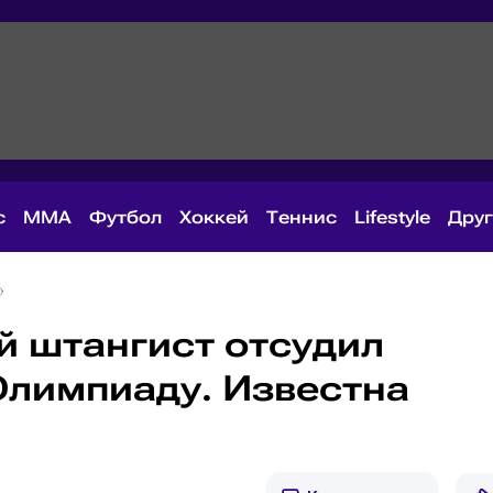
с
MMA
Футбол
Хоккей
Теннис
Lifestyle
Дру
й штангист отсудил
Олимпиаду. Известна