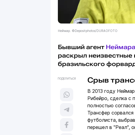
Неймар. ©Depositphotos/DURAOFOTO
Бывший агент
Неймар
раскрыл неизвестные 
бразильского форварда
Срыв транс
ПОДЕЛИТЬСЯ
В 2013 году Неймар
Рибейро, сделка с
полностью согласов
Трансфер сорвался 
футболиста, выбрав
перешел в "Реал", о