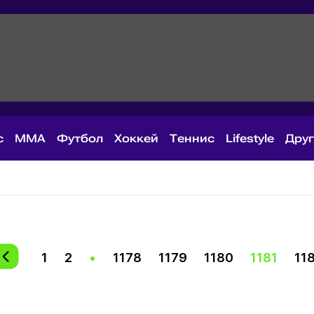
с
MMA
Футбол
Хоккей
Теннис
Lifestyle
Дру
1
2
•
1178
1179
1180
1181
11