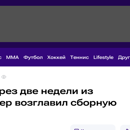
с
MMA
Футбол
Хоккей
Теннис
Lifestyle
Дру
рез две недели из
нер возглавил сборную