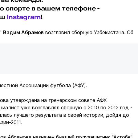
о спорте в вашем телефоне -
аш
Instagram
!
ы"
Вадим Абрамов
возглавил сборную Узбекистана. Об
естной Ассоциации футбола (АФУ).
ова утверждена на тренерском совете АФУ.
циалист уже возглавлял сборную с 2010 по 2012 год -
лась лучшего результата в своей истории, дойдя до
зии-2011.
ов Абрамова назначен бывший полузащитник "Актобе"