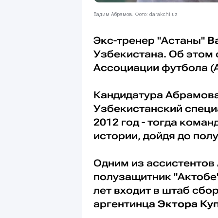
Вадим Абрамов. Фото: darakchi.uz
Экс-тренер "Астаны"
В
Узбекистана. Об этом
Ассоциации футбола (
Кандидатура Абрамова
Узбекистанский специ
2012 год - тогда кома
истории, дойдя до пол
Одним из ассистентов
полузащитник "Актобе
лет входит в штаб сбо
аргентинца
Эктора Ку