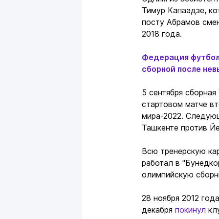
Тимур Капаадзе, ко
посту Абрамов сме
2018 года.
Федерация футбол
сборной после не
5 сентября сборная 
стартовом матче вт
мира-2022. Следующ
Ташкенте против Й
Всю тренерскую кар
работал в "Бунедко
олимпийскую сборн
28 ноября 2012 год
декабря
покинул
клу