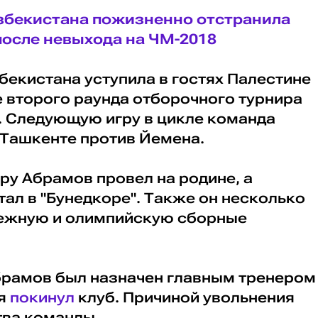
збекистана пожизненно отстранила
после невыхода на ЧМ-2018
бекистана уступила в гостях Палестине
че второго раунда отборочного турнира
. Следующую игру в цикле команда
 Ташкенте против Йемена.
ру Абрамов провел на родине, а
ал в "Бунедкоре". Также он несколько
дежную и олимпийскую сборные
Абрамов был назначен главным тренером
ря
покинул
клуб. Причиной увольнения
тва команды.