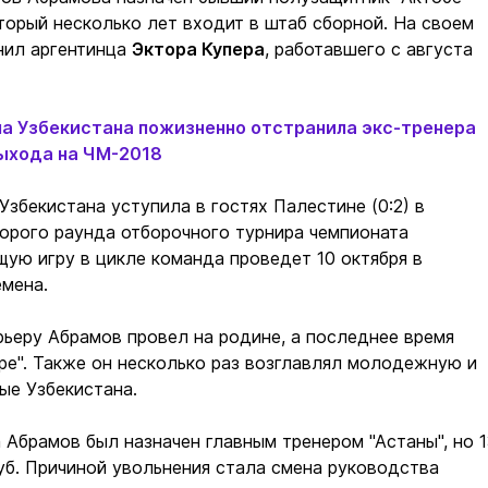
торый несколько лет входит в штаб сборной. На своем
нил аргентинца
Эктора Купера
, работавшего с августа
а Узбекистана пожизненно отстранила экс-тренера
выхода на ЧМ-2018
Узбекистана уступила в гостях Палестине (0:2) в
орого раунда отборочного турнира чемпионата
ую игру в цикле команда проведет 10 октября в
емена.
ьеру Абрамов провел на родине, а последнее время
ре". Также он несколько раз возглавлял молодежную и
ые Узбекистана.
а Абрамов был назначен главным тренером "Астаны", но 1
б. Причиной увольнения стала смена руководства