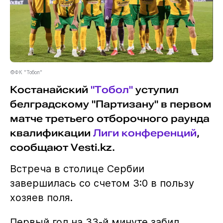
©ФК "Тобол"
Костанайский
"Тобол"
уступил
белградскому "Партизану" в первом
матче третьего отборочного раунда
квалификации
Лиги конференций
,
сообщают Vesti.kz.
Встреча в столице Сербии
завершилась со счетом 3:0 в пользу
хозяев поля.
Первый гол на 33-й минуте забил