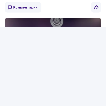
Комментарии
Джон ван ’т Схип назначен новым тренером сборной Казахстана. ©КФФ
Российский журналист Александр
Троицкий прокомментировал
назначение нидерландца Джона ван