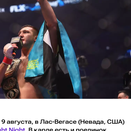
 9 августа, в Лас-Вегасе (Невада, США)
ht Night
. В карде есть и поединок