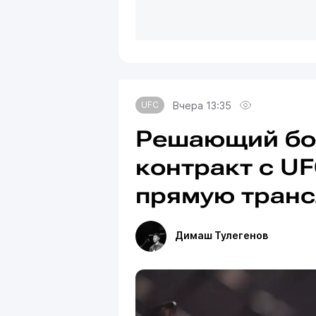
Вчера 13:35
UFC
Решающий бой
контракт с UF
прямую тран
Димаш Тулегенов