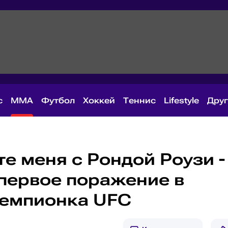
с
MMA
Футбол
Хоккей
Теннис
Lifestyle
Дру
е меня с Рондой Роузи -
первое поражение в
чемпионка UFC