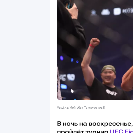
Vesti.kz/Мейірбек Тажкуранов©
В ночь на воскресенье,
пройдёт турнир
UFC Fig