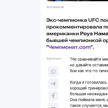
Фото Reuters©
Экс-чемпионка UFC по
прокомментировала по
американки
Роуз Нам
бывшей чемпионкой о
"
Чемпионат.com
".
"Не сравнивайте ме
ПОДЕЛИТЬСЯ
но давайте оставим
бои как что-то лич
Когда я готовилась
хороший тренировоч
большая неожиданн
Она поймала меня, 
такое случается, мы