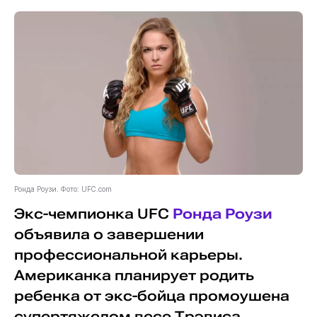
Ронда Роузи. Фото: UFC.com
Экс-чемпионка UFC
Ронда Роузи
объявила о завершении
профессиональной карьеры.
Американка планирует родить
ребенка от экс-бойца промоушена
супертяжелом весе Трэвиса