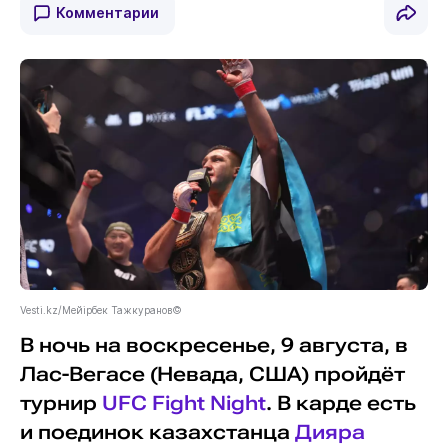
Комментарии
Vesti.kz/Мейірбек Тажкуранов©
В ночь на воскресенье, 9 августа, в
Лас-Вегасе (Невада, США) пройдёт
турнир
UFC Fight Night
. В карде есть
и поединок казахстанца
Дияра