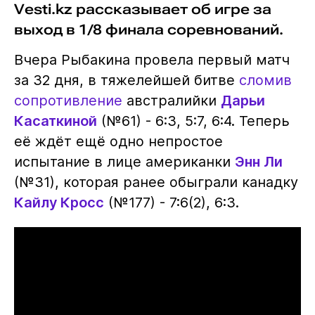
Vesti.kz рассказывает об игре за
выход в 1/8 финала соревнований.
Вчера Рыбакина провела первый матч
за 32 дня, в тяжелейшей битве
сломив
сопротивление
австралийки
Дарьи
Касаткиной
(№61) - 6:3, 5:7, 6:4. Теперь
её ждёт ещё одно непростое
испытание в лице американки
Энн Ли
(№31), которая ранее обыграли канадку
Кайлу Кросс
(№177) - 7:6(2), 6:3.