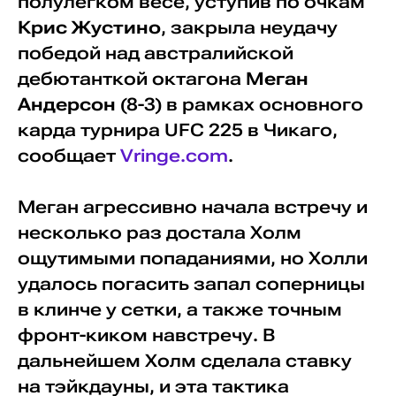
полулегком весе, уступив по очкам
Крис Жустино
, закрыла неудачу
победой над австралийской
дебютанткой октагона
Меган
Андерсон
(8-3) в рамках основного
карда турнира UFC 225 в Чикаго,
сообщает
Vringe.com
.
Меган агрессивно начала встречу и
несколько раз достала Холм
ощутимыми попаданиями, но Холли
удалось погасить запал соперницы
в клинче у сетки, а также точным
фронт-киком навстречу. В
дальнейшем Холм сделала ставку
на тэйкдауны, и эта тактика