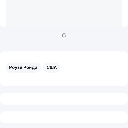
Роузи Ронда
США