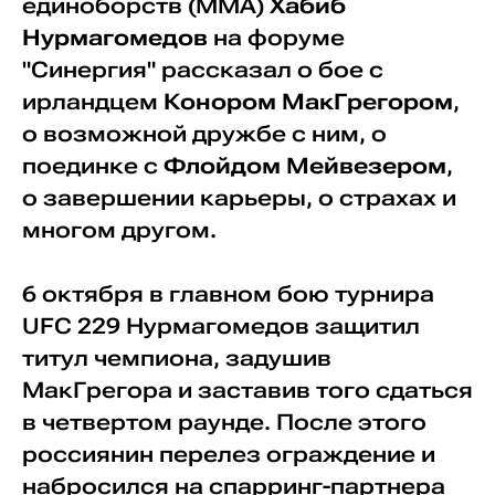
единоборств (ММА)
Хабиб
Нурмагомедов
на форуме
"Синергия" рассказал о бое с
ирландцем
Конором МакГрегором
,
о возможной дружбе с ним, о
поединке с
Флойдом Мейвезером
,
о завершении карьеры, о страхах и
многом другом.
6 октября в главном бою турнира
UFC 229 Нурмагомедов защитил
титул чемпиона, задушив
МакГрегора и заставив того сдаться
в четвертом раунде. После этого
россиянин перелез ограждение и
набросился на спарринг-партнера