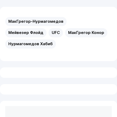
МакГрегор-Нурмагомедов
Мейвезер Флойд
UFC
МакГрегор Конор
Нурмагомедов Хабиб