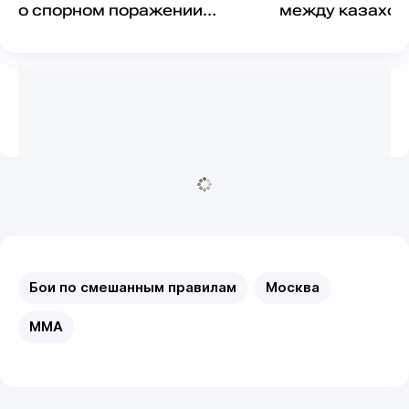
о спорном поражении
между казахом
казаха на турнире в Москве
"Персидским д
на турнире Figh
Бои по смешанным правилам
Москва
MMA