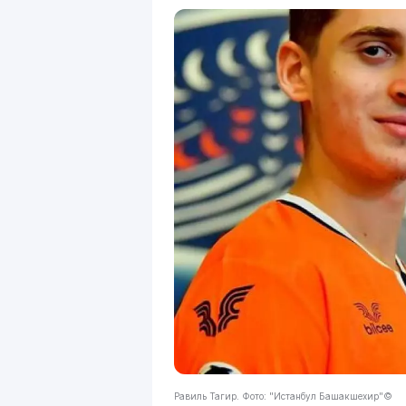
Равиль Тагир. Фото: "Истанбул Башакшехир"©