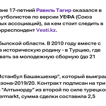
ане 17-летний
Равиль Тагир
оказался в
футболистов по версии
УЕФА
(Союз
ых ассоциаций),
за кем стоит следить в
корреспондент
Vesti.kz
.
ылской области. В 2010 году вместе с
 историческую родину - в Турцию, где
вать за молодежную сборную (до 21
"Истанбул Башакшехир", который выигра
зона-2019/20. Контракт подписан на три
а "Алтынорду" из второй по силе турецко
ermarkt, сумма сделки составила 2,5