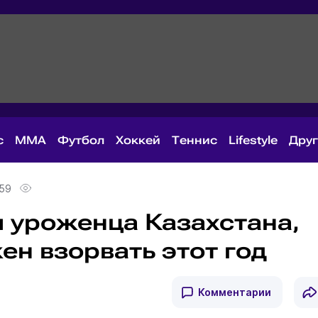
с
MMA
Футбол
Хоккей
Теннис
Lifestyle
Дру
:59
 уроженца Казахстана,
ен взорвать этот год
Комментарии