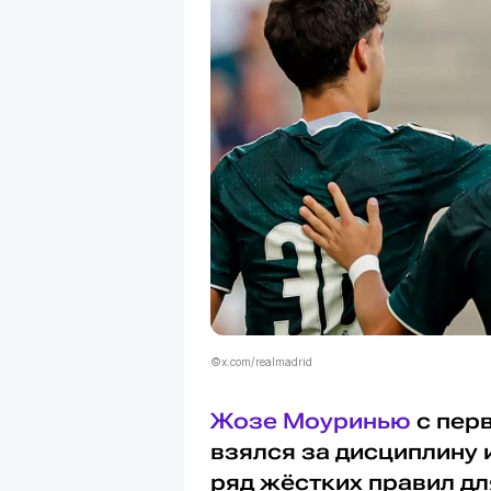
©x.com/realmadrid
Жозе Моуринью
с пер
взялся за дисциплину 
ряд жёстких правил дл