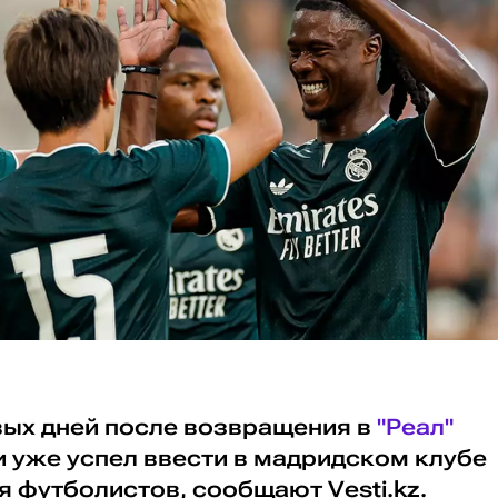
вых дней после возвращения в
"Реал"
и уже успел ввести в мадридском клубе
я футболистов, сообщают Vesti.kz.