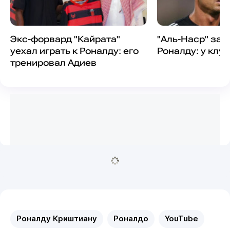
Экс-форвард "Кайрата"
"Аль-Наср" зак
уехал играть к Роналду: его
Роналду: у клу
тренировал Адиев
Роналду Криштиану
Роналдо
YouTube