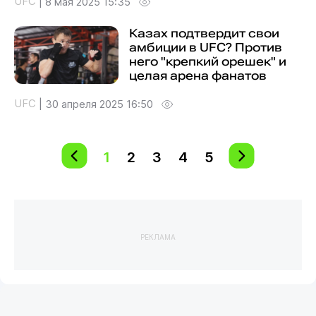
UFC
|
8 мая 2025 15:35
Казах подтвердит свои
амбиции в UFC? Против
него "крепкий орешек" и
целая арена фанатов
UFC
|
30 апреля 2025 16:50
1
2
3
4
5
РЕКЛАМА