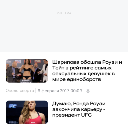
РЕКЛАМА
Шарипова обошла Роузи и
Тейт в рейтинге самых
сексуальных девушек в
мире единоборств
Около спорта
|
6 февраля 2017 00:03
Думаю, Ронда Роузи
закончила карьеру -
президент UFC