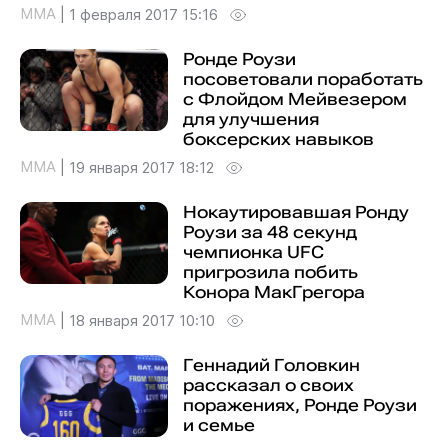
MMA
|
1 февраля 2017 15:16
Ронде Роузи
посоветовали поработать
с Флойдом Мейвезером
для улучшения
боксерских навыков
MMA
|
19 января 2017 18:12
Нокаутировавшая Ронду
Роузи за 48 секунд
чемпионка UFC
пригрозила побить
Конора МакГрегора
MMA
|
18 января 2017 10:10
Геннадий Головкин
рассказал о своих
поражениях, Ронде Роузи
и семье