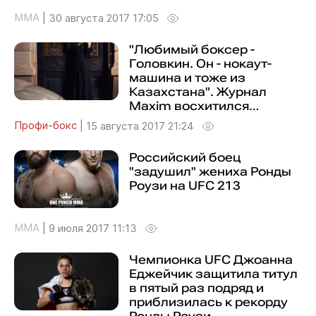
MMA
|
30 августа 2017 17:05
"Любимый боксер -
Головкин. Он - нокаут-
машина и тоже из
Казахстана". Журнал
Maxim восхитился
чемпионкой WBC и WBO
Профи-бокс
|
15 августа 2017 21:24
Российский боец
"задушил" жениха Ронды
Роузи на UFC 213
MMA
|
9 июля 2017 11:13
Чемпионка UFC Джоанна
Еджейчик защитила титул
в пятый раз подряд и
приблизилась к рекорду