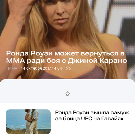
Ронда Роузи может вернуться в
ММА ради боя с Джиной Карано
MMA
14 октября 2017 14:04
Ронда Роузи вышла замуж
за бойца UFC на Гавайях