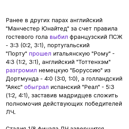
Ранее в других парах английский
"Манчестер Юнайтед" за счет правила
гостевого гола
выбил
французский ПСЖ
- 3:3 (0:2, 3:1), португальский
"Порту"
прошел
итальянскую "Рому" -
4:3 (1:2, 3:1), английский "Тоттенхэм"
разгромил
немецкую "Боруссию" из
Дортмунда - 4:0 (3:0, 1:0), а голландский
"Аякс"
обыграл
испанский "Реал" - 5:3
(1:2, 4:1), заставив мадридцев сложить
полномочия действующих победителей
ЛЧ.
Стадия 1/8 финала ЛЧ завершится