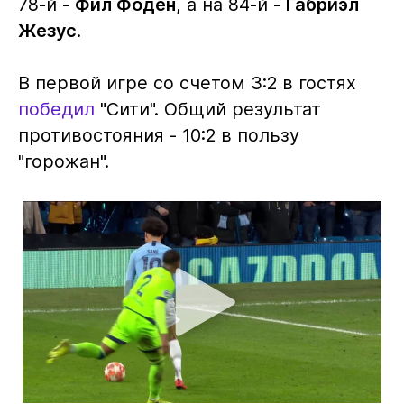
78-й -
Фил Фоден
, а на 84-й -
Габриэл
Жезус
.
В первой игре со счетом 3:2 в гостях
победил
"Сити". Общий результат
противостояния - 10:2 в пользу
"горожан".