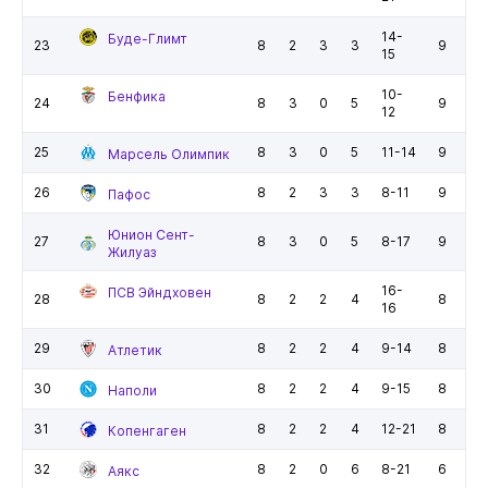
14-
Буде-Глимт
23
8
2
3
3
9
15
10-
Бенфика
24
8
3
0
5
9
12
25
8
3
0
5
11-14
9
Марсель Олимпик
26
8
2
3
3
8-11
9
Пафос
Юнион Сент-
27
8
3
0
5
8-17
9
Жилуаз
16-
ПСВ Эйндховен
28
8
2
2
4
8
16
29
8
2
2
4
9-14
8
Атлетик
30
8
2
2
4
9-15
8
Наполи
31
8
2
2
4
12-21
8
Копенгаген
32
8
2
0
6
8-21
6
Аякс