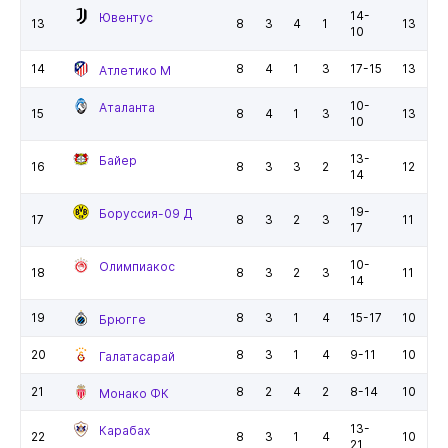
14-
Ювентус
13
8
3
4
1
13
10
14
8
4
1
3
17-15
13
Атлетико М
10-
Аталанта
15
8
4
1
3
13
10
13-
Байер
16
8
3
3
2
12
14
19-
Боруссия-09 Д
17
8
3
2
3
11
17
10-
Олимпиакос
18
8
3
2
3
11
14
19
8
3
1
4
15-17
10
Брюгге
20
8
3
1
4
9-11
10
Галатасарай
21
8
2
4
2
8-14
10
Монако ФК
13-
Карабах
22
8
3
1
4
10
21