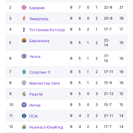
2
8
7
0
1
22-8
21
Бавария
3
8
6
0
2
20-8
18
Ливерпуль
4
8
5
2
1
17-7
17
Тоттенхэм Хотспур
22-
Барселона
5
8
5
1
2
16
14
17-
Челси
6
8
5
1
2
16
10
7
8
5
1
2
17-11
16
Спортинг Л
8
8
5
1
2
15-9
16
Манчестер Сити
9
8
5
0
3
21-12
15
Реал М
10
8
5
0
3
15-7
15
Интер
11
8
4
2
2
21-11
14
ПСЖ
12
8
4
2
2
17-7
14
Ньюкасл Юнайтед