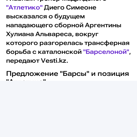
"Атлетико"
Диего Симеоне
высказался о будущем
нападающего сборной Аргентины
Хулиана Альвареса, вокруг
которого разгорелась трансферная
борьба с каталонской
"Барселоной"
,
передают Vesti.kz.
Предложение "Барсы" и позиция
"Атлетико"
Ранее сообщалось, что каталонский
клуб готов заплатить за 26-летнего
аргентинского форварда около 100
миллионов евро. При этом окружение
футболиста утверждает, что Альварес