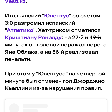
Vesti.kz
.
Итальянский "
Ювентус
" со счетом
3:0 разгромил испанский
"
Атлетико
". Хет-триком отметился
Криштиану Роналду
: на 27-й и 49-й
минутах он головой поражал ворота
Яна Облака
, а на 86-й реализовал
пенальти.
При этом у "Ювентуса" на четвертой
минуте был отменен гол
Джорджио
Кьеллини
из-за нарушения правил.