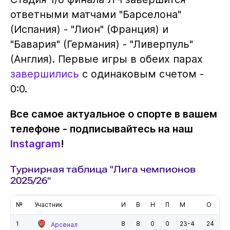
ответными матчами "Барселона"
(Испания) - "Лион" (Франция) и
"Бавария" (Германия) - "Ливерпуль"
(Англия). Первые игры в обеих парах
завершились
с одинаковым счетом -
0:0.
Все самое актуальное о спорте в вашем
телефоне - подписывайтесь на наш
Instagram
!
Турнирная таблица "Лига чемпионов
2025/26"
№
Участник
И
В
Н
П
М
О
1
8
8
0
0
23-4
24
Арсенал