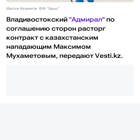
Максим Мухаметов. ©ХК "Барыс"
Владивостокский
"Адмирал"
по
соглашению сторон расторг
контракт с казахстанским
нападающим Максимом
Мухаметовым, передают Vesti.kz.
О переходе Мухаметова в стан
"моряков" было объявлено 26 июня.
Тогда сообщалось, что с форвардом
заключили двустороннее соглашение