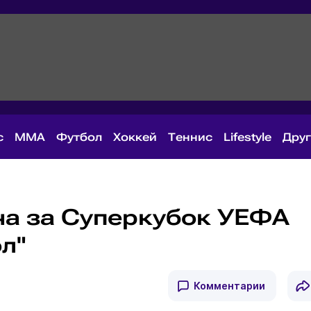
с
MMA
Футбол
Хоккей
Теннис
Lifestyle
Дру
ча за Суперкубок УЕФА
л"
Комментарии