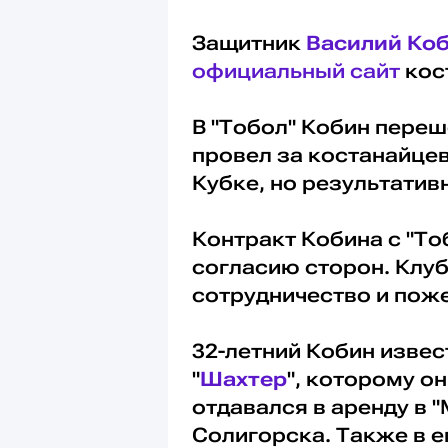
Защитник
Василий Ко
официальный сайт
кос
В "Тобол" Кобин переш
провел за костанайцев
Кубке, но результати
Контракт Кобина с "Т
согласию сторон. Клуб
сотрудничество и пож
32-летний Кобин извес
"
Шахтер
", которому он
отдавался в аренду в 
Солигорска. Также в е