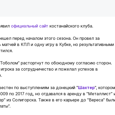
бъявил
официальный сайт
костанайского клуба.
решел перед началом этого сезона. Он провел за
 матчей в КПЛ и одну игру в Кубке, но результативными
етился.
"Тоболом" расторгнут по обоюдному согласию сторон.
игрока за сотрудничество и пожелал успехов в
е.
вестен по выступлениям за донецкий "
Шахтер
", которо
009 по 2017 год, но отдавался в аренду в "Металлист" 
р" из Солигорска. Также в его карьере до "Вереса" был
паты".