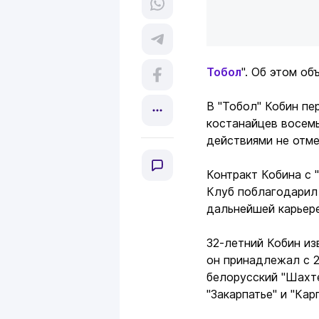
Тобол
". Об этом о
В "Тобол" Кобин пе
костанайцев восемь
действиями не отм
Контракт Кобина с 
Клуб поблагодарил 
дальнейшей карьер
32-летний Кобин из
он принадлежал с 2
белорусский "Шахте
"Закарпатье" и "Кар