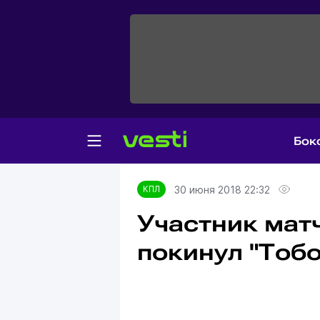
Бок
Главная
КПЛ
30 июня 2018 22:32
КПЛ
Участник мат
покинул "Тобо