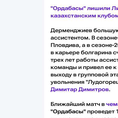
"Ордабасы" лишили Ли
казахстанским клубо
Дерменджиев большую
ассистентом. В сезоне
Пловдива, а в сезоне-
в карьере болгарина сч
трех лет работы ассис
команды и привел ее к
выходу в групповой эт
увольнения "Лудогорец
Димитар Димитров
.
Ближайший матч в
чем
"Ордабасы"
проведет 1