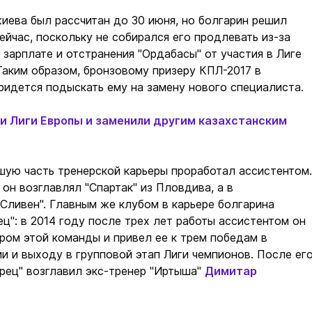
ева был рассчитан до 30 июня, но болгарин решил
ейчас, поскольку не собирался его продлевать из-за
зарплате и отстранения "Ордабасы" от участия в Лиге
Таким образом, бронзовому призеру КПЛ-2017 в
идется подыскать ему на замену нового специалиста.
и Лиги Европы и заменили другим казахстанским
ую часть тренерской карьеры проработал ассистентом.
 он возглавлял "Спартак" из Пловдива, а в
 "Сливен". Главным же клубом в карьере болгарина
ец": в 2014 году после трех лет работы ассистентом он
ром этой команды и привел ее к трем победам в
и и выходу в групповой этап Лиги чемпионов. После ег
рец" возглавил экс-тренер "Иртыша"
Димитар