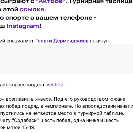
 сыграют с
"Актобе"
. Турнирная таблица
о этой
ссылке
.
о спорте в вашем телефоне -
аш
Instagram
!
кий специалист
Георги Дерменджиев
покинул
дает корреспондент
Vesti.kz
.
он возглавил в январе. Под его руководством южане
ех побед подряд в чемпионате. Но впоследствии начал
опустились на четвертое место в турнирной таблице.
счету "Ордабасы" шесть побед, одна ничья и шесть
ей мячей 15-19.