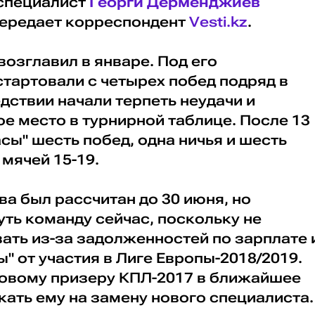
 специалист
Георги Дерменджиев
передает корреспондент
Vesti.kz
.
озглавил в январе. Под его
тартовали с четырех побед подряд в
дствии начали терпеть неудачи и
ое место в турнирной таблице. После 13
асы" шесть побед, одна ничья и шесть
мячей 15-19.
а был рассчитан до 30 июня, но
ть команду сейчас, поскольку не
ать из-за задолженностей по зарплате 
" от участия в Лиге Европы-2018/2019.
овому призеру КПЛ-2017 в ближайшее
ать ему на замену нового специалиста.