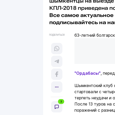
шымкентцы на выезде
КПЛ-2018 приведена п
Все самое актуальное 
подписывайтесь на н
63-летний болгарс
ПОДЕЛИТЬСЯ
"Ордабасы"
, пере
Шымкентский клуб 
стартовали с четыр
терпеть неудачи и 
3
После 13 туров на 
поражений с разниц