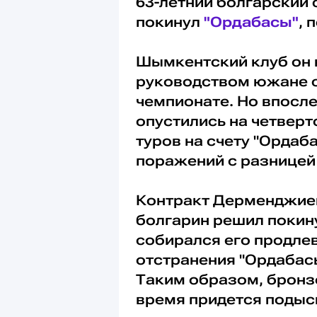
63-летний болгарский
покинул
"Ордабасы"
, 
Шымкентский клуб он в
руководством южане с
чемпионате. Но впосле
опустились на четверт
туров на счету "Ордаб
поражений с разницей 
Контракт Дерменджиев
болгарин решил покину
собирался его продлев
отстранения "Ордабасы
Таким образом, бронз
время придется подыск