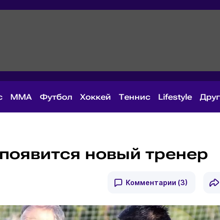
с
MMA
Футбол
Хоккей
Теннис
Lifestyle
Дру
 появится новый тренер
Комментарии
(3)