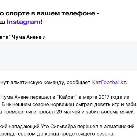
о спорте в вашем телефоне -
аш
Instagram
!
ата" Чума Анене
и
инут алматинскую команду, сообщает
KazFootball.kz
.
Чума Анене перешел в "Кайрат" в марте 2017 года из
. В нынешнем сезоне норвежец сыграл девять игр и заби
 в премьер-лиге провел 29 матчей и забил восемь мячей.
ский нападающий Уго Сильвейра перешел в алматинский
 аренды сроком до конца предстоящего сезона.