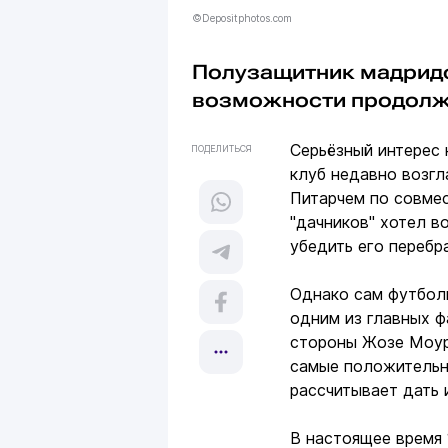
©Depositphotos.com
Полузащитник мадрид
возможности продолжит
Серьёзный интерес 
ПОДЕЛИТЬСЯ
клуб недавно возгл
Питарчем по совмес
"дачников" хотел в
убедить его перебр
Однако сам футбол
одним из главных ф
стороны Жозе Моур
самые положительн
рассчитывает дать 
В настоящее время 