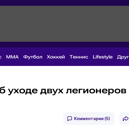
с
MMA
Футбол
Хоккей
Теннис
Lifestyle
Дру
б уходе двух легионеров
Комментарии
(5)