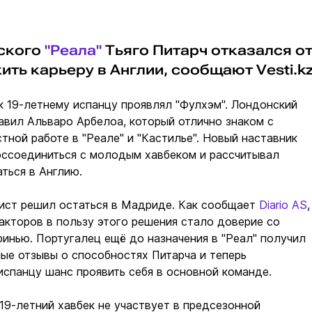
ского
"Реала"
Тьяго Питарч отказался о
ь карьеру в Англии, сообщают Vesti.kz
к 19-летнему испанцу проявлял "Фулхэм". Лондонский
авил Альваро Арбелоа, который отлично знаком с
тной работе в "Реале" и "Кастилье". Новый наставник
оссоединиться с молодым хавбеком и рассчитывал
аться в Англию.
ист решил остаться в Мадриде. Как сообщает
Diario AS
,
акторов в пользу этого решения стало доверие со
инью. Португалец ещё до назначения в "Реал" получил
ые отзывы о способностях Питарча и теперь
испанцу шанс проявить себя в основной команде.
19-летний хавбек не участвует в предсезонной