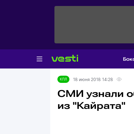
Бок
Главная
КПЛ
18 июня 2018 14:28
КПЛ
СМИ узнали о
из "Кайрата"