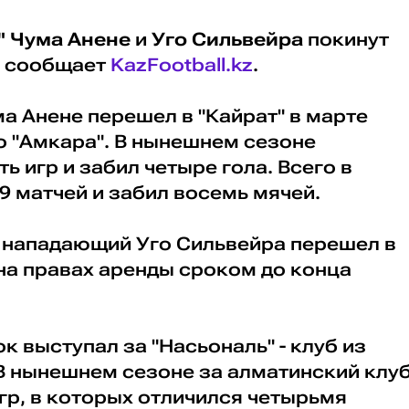
" Чума Анене
и
Уго Сильвейра
покинут
, сообщает
KazFootball.kz
.
а Анене перешел в "Кайрат" в марте
о "Амкара". В нынешнем сезоне
ь игр и забил четыре гола. Всего в
9 матчей и забил восемь мячей.
й нападающий Уго Сильвейра перешел в
на правах аренды сроком до конца
к выступал за "Насьональ" - клуб из
В нынешнем сезоне за алматинский клу
гр, в которых отличился четырьмя