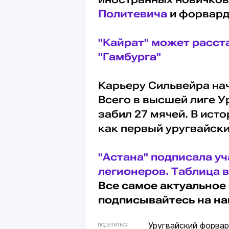
Политевича
и форвард
"Кайрат" может расс
"Гамбурга"
Карьеру Сильвейра нач
Всего в высшей лиге У
забил 27 мячей. В ист
как первый уругвайски
"Астана" подписала уч
легионеров. Таблица 
Все самое актуальное 
подписывайтесь на н
Уругвайский форва
ПОДЕЛИТЬСЯ