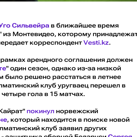
Уго Сильвейра
в ближайшее время
" из Монтевидео, которому принадлежа
 передает корреспондент
Vesti.kz
.
в рамках арендного соглашения должен
те
" один сезон, однако из-за низкой
м было решено расстаться в летнее
лматинский клуб уругваец перешел в
 четыре гола в 15 матчах.
"Кайрат"
покинул
норвежский
не
, который находится в поиске новой
лматинский клуб заявил других
 - защитника сборной Беларуси
Сергея