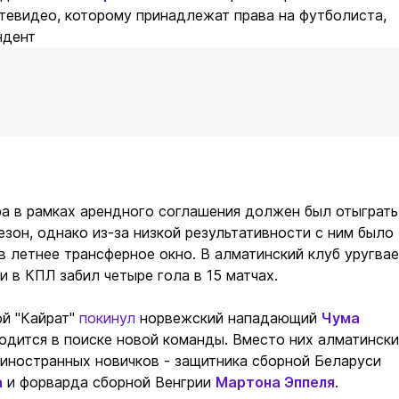
тевидео, которому принадлежат права на футболиста,
ндент
а в рамках арендного соглашения должен был отыграть
езон, однако из-за низкой результативности с ним было
в летнее трансферное окно. В алматинский клуб уругва
и в КПЛ забил четыре гола в 15 матчах.
ой "Кайрат"
покинул
норвежский нападающий
Чума
ходится в поиске новой команды. Вместо них алматинск
 иностранных новичков - защитника сборной Беларуси
а
и форварда сборной Венгрии
Мартона Эппеля
.