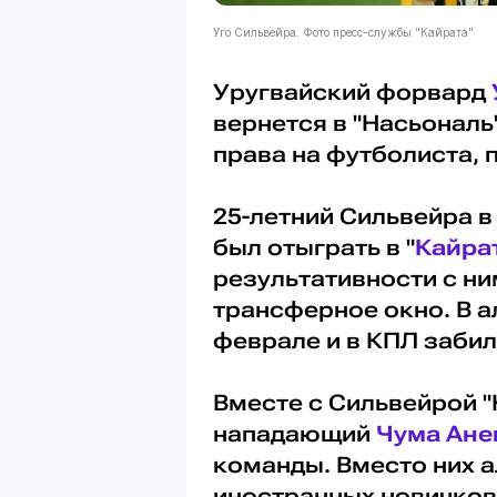
Уго Сильвейра. Фото пресс-службы "Кайрата"
Уругвайский форвард
вернется в "Насьональ
права на футболиста,
25-летний Сильвейра 
был отыграть в "
Кайра
результативности с ни
трансферное окно. В а
феврале и в КПЛ забил
Вместе с Сильвейрой 
нападающий
Чума Ане
команды. Вместо них а
иностранных новичков