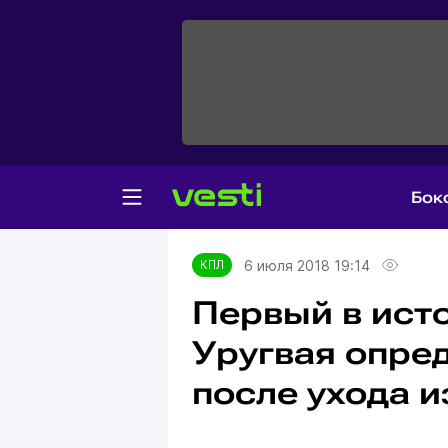
Бок
Главная
КПЛ
6 июля 2018 19:14
КПЛ
Первый в ист
Уругвая опре
после ухода и