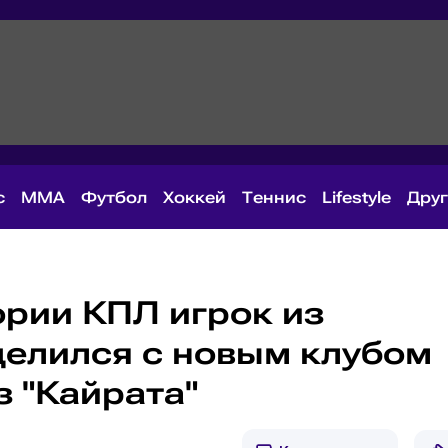
с
MMA
Футбол
Хоккей
Теннис
Lifestyle
Дру
ории КПЛ игрок из
делился с новым клубом
з "Кайрата"