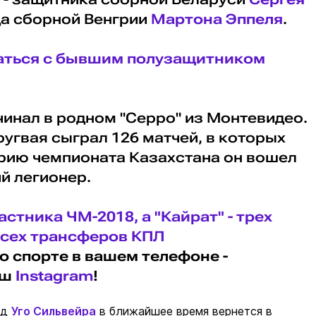
а сборной Венгрии
Мартона Эппеля
.
таться с бывшим полузащитником
инал в родном "Серро" из Монтевидео.
ругвая сыграл 126 матчей, в которых
орию чемпионата Казахстана он вошел
й легионер.
астника ЧМ-2018, а "Кайрат" - трех
всех трансферов КПЛ
о спорте в вашем телефоне -
аш
Instagram
!
рд
Уго Сильвейра
в ближайшее время вернется в