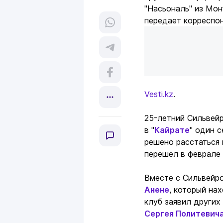
"Насьональ" из Мон
передает корреспо
Vesti.kz
.
25-летний Сильвейр
в "
Кайрате
" один с
решено расстаться 
перешел в феврале 
Вместе с Сильвейр
Анене
, который на
клуб заявил других
Сергея Политевич