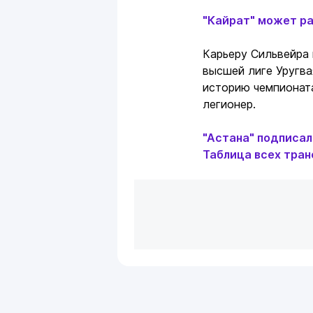
"Кайрат" может р
Карьеру Сильвейра 
высшей лиге Уругвая
историю чемпионата
легионер.
"Астана" подписал
Таблица всех тра