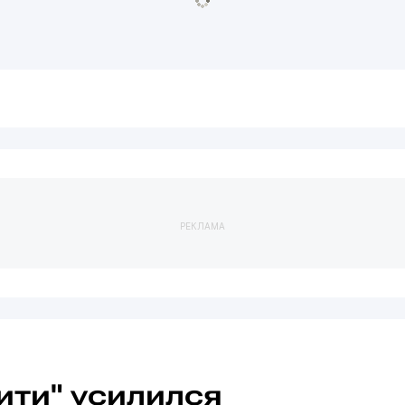
РЕКЛАМА
ити" усилился