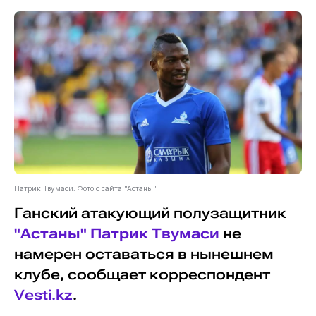
Патрик Твумаси. Фото с сайта "Астаны"
Ганский атакующий полузащитник
"Астаны"
Патрик Твумаси
не
намерен оставаться в нынешнем
клубе, сообщает корреспондент
Vesti.kz
.