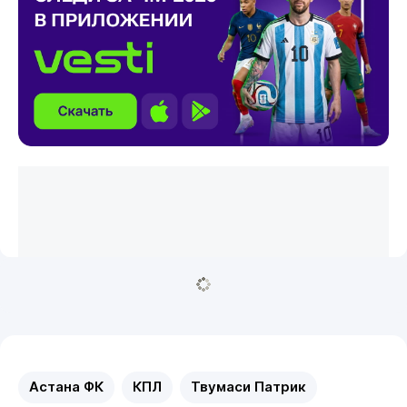
Астана ФК
КПЛ
Твумаси Патрик