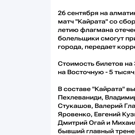
26 сентября на алмат
матч "Кайрата" со сбо
летию флагмана отечес
болельщики смогут пр
города, передает кор
Стоимость билетов на 
на Восточную - 5 тысяч
В составе "Кайрата" в
Пехлеваниди, Владими
Стукашов, Валерий Гла
Яровенко, Евгений Куз
Дмитрий Огай и Михаи
бывший главный трене