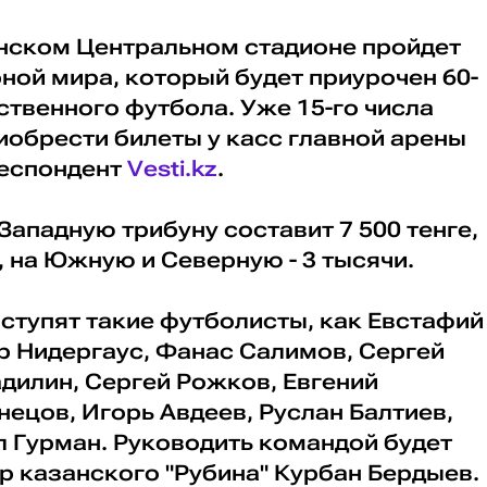
инском Центральном стадионе пройдет
рной мира, который будет приурочен 60-
твенного футбола. Уже 15-го числа
иобрести билеты у касс главной арены
респондент
Vesti.kz
.
Западную трибуну составит 7 500 тенге,
, на Южную и Северную - 3 тысячи.
ыступят такие футболисты, как Евстафий
р Нидергаус, Фанас Салимов, Сергей
дилин, Сергей Рожков, Евгений
нецов, Игорь Авдеев, Руслан Балтиев,
л Гурман. Руководить командой будет
р казанского "Рубина" Курбан Бердыев.