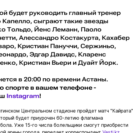
ой будет руководить главный тренер
 Капелло, сыграют такие звезды
ко Тольдо, Йенс Леманн, Паоло
етти, Алессандро Костакурта, Кахабер
варо, Кристиан Пануччи, Сержиньо,
еонардо, Эдгар Давидс, Кларенс
нко, Кристиан Вьери и Дуайт Йорк.
нется в 20:00 по времени Астаны.
о спорте в вашем телефоне -
аш
Instagram
!
атинском Центральном стадионе пройдет матч "Кайрата"
оторый будет приурочен 60-летию флагмана
бола. Уже 15-го числа болельщики смогут приобрести
ной арены города, передает корреспондент
Vesti.kz
.