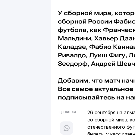
У сборной мира, котор
сборной России Фабио
футбола, как Франчес
Мальдини, Хавьер Дзан
Каладзе, Фабио Канна
Ривалдо, Луиш Фигу, Л
Зеедорф, Андрей Шевче
Добавим, что матч нач
Все самое актуальное 
подписывайтесь на н
26 сентября на алм
ПОДЕЛИТЬСЯ
со сборной мира, к
отечественного фут
билеты у касс глав