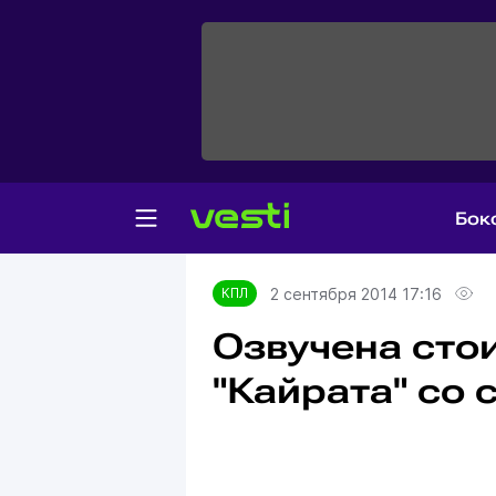
Бок
Главная
КПЛ
2 сентября 2014 17:16
КПЛ
Озвучена сто
"Кайрата" со