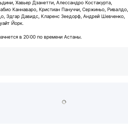
дини, Хавьер Дзанетти, Алессандро Костакурта,
абио Каннаваро, Кристиан Пануччи, Сержиньо, Ривалдо,
о, Эдгар Давидс, Кларенс Зеедорф, Андрей Шевченко,
уайт Йорк.
начнется в 20:00 по времени Астаны.