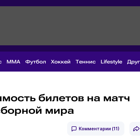
с
MMA
Футбол
Хоккей
Теннис
Lifestyle
Дру
имость билетов на матч
 сборной мира
Комментарии
(11)