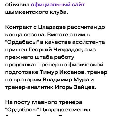
объявил
официальный сайт
шымкентского клуба.
Контракт с Цхададзе рассчитан до
конца сезона. Вместе с ним в
"Ордабасы" в качестве ассистента
пришел
Георгий Чихрадзе
, а из
прежнего штаба работу
продолжат тренер по физической
подготовке
Тимур Иксанов
, тренер
по вратарям
Владимир Мура
и
тренер-аналитик
Игорь Зайцев
.
На посту главного тренера
"Ордабасы" Цхададзе сменил