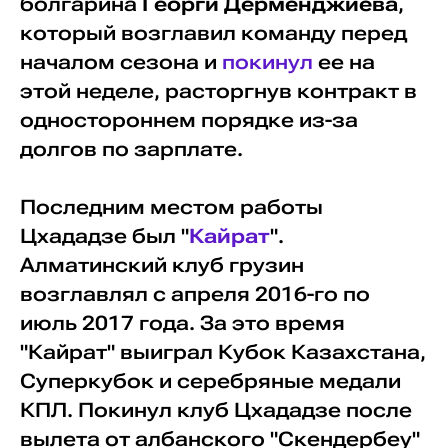
болгарина
Георги Дерменджиева
,
который возглавил команду перед
началом сезона и
покинул
ее на
этой неделе, расторгнув контракт в
одностороннем порядке из-за
долгов по зарплате.
Последним местом работы
Цхададзе был "
Кайрат
".
Алматинский клуб грузин
возглавлял с апреля 2016-го по
июль 2017 года. За это время
"Кайрат" выиграл Кубок Казахстана,
Суперкубок и серебряные медали
КПЛ. Покинул клуб Цхададзе после
вылета от албанского "Скендербеу"