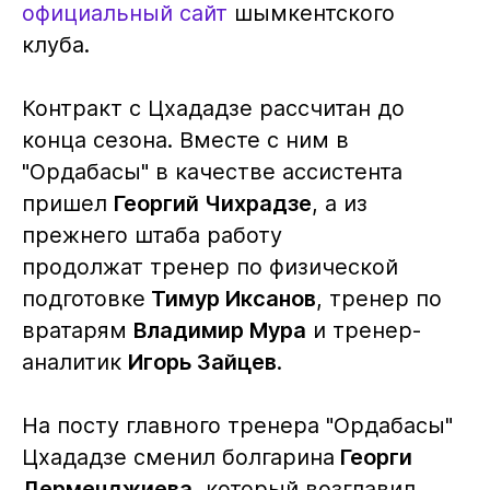
официальный сайт
шымкентского
клуба.
Контракт с Цхададзе рассчитан до
конца сезона. Вместе с ним в
"Ордабасы" в качестве ассистента
пришел
Георгий Чихрадзе
, а из
прежнего штаба работу
продолжат тренер по физической
подготовке
Тимур Иксанов
, тренер по
вратарям
Владимир Мура
и тренер-
аналитик
Игорь Зайцев
.
На посту главного тренера "Ордабасы"
Цхададзе сменил болгарина
Георги
Дерменджиева
, который возглавил