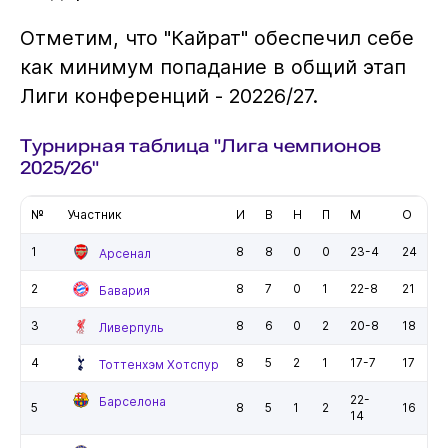
Отметим, что "Кайрат" обеспечил себе
как минимум попадание в общий этап
Лиги конференций - 20226/27.
Турнирная таблица "Лига чемпионов
2025/26"
№
Участник
И
В
Н
П
М
О
1
8
8
0
0
23-4
24
Арсенал
2
8
7
0
1
22-8
21
Бавария
3
8
6
0
2
20-8
18
Ливерпуль
4
8
5
2
1
17-7
17
Тоттенхэм Хотспур
22-
Барселона
5
8
5
1
2
16
14