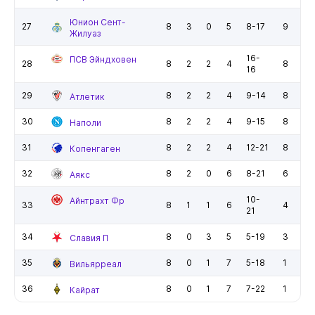
Юнион Сент-
27
8
3
0
5
8-17
9
Жилуаз
16-
ПСВ Эйндховен
28
8
2
2
4
8
16
29
8
2
2
4
9-14
8
Атлетик
30
8
2
2
4
9-15
8
Наполи
31
8
2
2
4
12-21
8
Копенгаген
32
8
2
0
6
8-21
6
Аякс
10-
Айнтрахт Фр
33
8
1
1
6
4
21
34
8
0
3
5
5-19
3
Славия П
35
8
0
1
7
5-18
1
Вильярреал
36
8
0
1
7
7-22
1
Кайрат