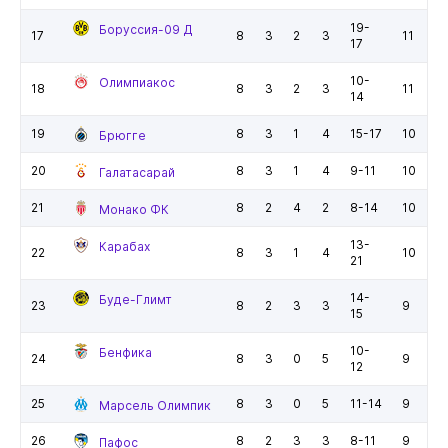
19-
Боруссия-09 Д
17
8
3
2
3
11
17
10-
Олимпиакос
18
8
3
2
3
11
14
19
8
3
1
4
15-17
10
Брюгге
20
8
3
1
4
9-11
10
Галатасарай
21
8
2
4
2
8-14
10
Монако ФК
13-
Карабах
22
8
3
1
4
10
21
14-
Буде-Глимт
23
8
2
3
3
9
15
10-
Бенфика
24
8
3
0
5
9
12
25
8
3
0
5
11-14
9
Марсель Олимпик
26
8
2
3
3
8-11
9
Пафос