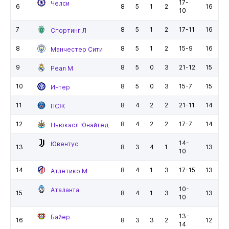
17-
Челси
6
8
5
1
2
16
10
7
8
5
1
2
17-11
16
Спортинг Л
8
8
5
1
2
15-9
16
Манчестер Сити
9
8
5
0
3
21-12
15
Реал М
10
8
5
0
3
15-7
15
Интер
11
8
4
2
2
21-11
14
ПСЖ
12
8
4
2
2
17-7
14
Ньюкасл Юнайтед
14-
Ювентус
13
8
3
4
1
13
10
14
8
4
1
3
17-15
13
Атлетико М
10-
Аталанта
15
8
4
1
3
13
10
13-
Байер
16
8
3
3
2
12
14