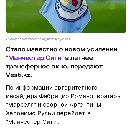
©Depositphotos/operations@newsimages.co.uk
Стало известно о новом усилении
"Манчестер Сити"
в летнее
трансферное окно, передают
Vesti.kz.
По информации авторитетного
инсайдера Фабрицио Романо, вратарь
"Марселя" и сборной Аргентины
Херонимо Рульи перейдет в
"Манчестер Сити".