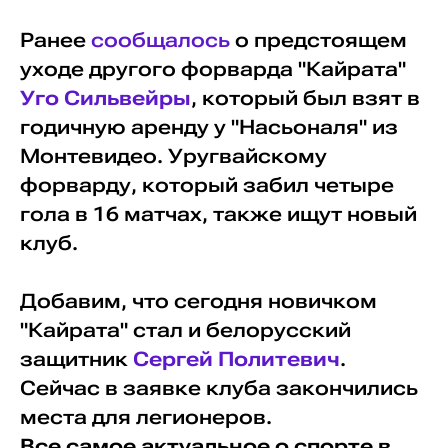
Ранее
сообщалось
о предстоящем
уходе другого форварда "Кайрата"
Уго Сильвейры
, который был взят в
годичную аренду у "Насьоналя" из
Монтевидео. Уругвайскому
форварду, который забил четыре
гола в 16 матчах, также ищут новый
клуб.
Добавим, что сегодня новичком
"Кайрата" стал и белорусский
защитник
Сергей Политевич
.
Сейчас в заявке клуба закончились
места для легионеров.
Все самое актуальное о спорте в