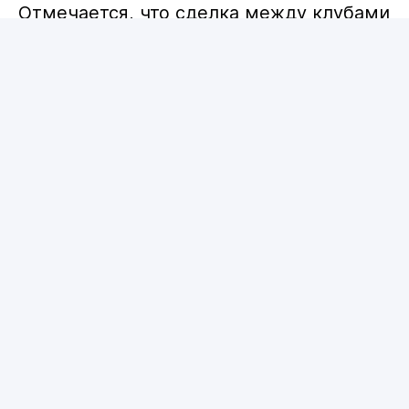
Отмечается, что сделка между клубами
закрыта. Рульи подпишет двухлетний
контракт до июня 2028 года с опцией
продления до 2029-го.
Рульи получил разрешение на вылет в
Манчестер для прохождения
медицинского осмотра.
🚨🩵 Geronimo Rulli to Manchester
City, here we go! Deal closed now