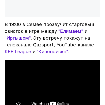
В 19:00 в Семее прозвучит стартовый
свисток в игре между
"Елимаем"
и
"Иртышом"
. Эту встречу покажут на
телеканале Qazsport, YouTube-канале
KFF League
и
"Кинопоиске"
.