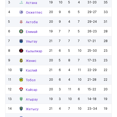
3
19
10
5
4
31-20
35
Астана
4
20
9
6
5
29-27
33
Окжетпес
5
20
9
4
7
29-24
31
Актобе
6
19
7
7
5
26-23
28
Елимай
7
21
7
7
7
17-21
28
Улытау
8
21
6
5
10
25-30
23
Кызылжар
9
20
5
8
7
17-23
23
Женис
10
21
6
4
11
22-29
22
Каспий
11
20
6
4
10
21-28
22
Тобол
12
20
3
11
6
15-22
20
Кайсар
13
19
3
10
6
14-18
19
Атырау
14
21
4
7
10
23-34
19
Жетысу