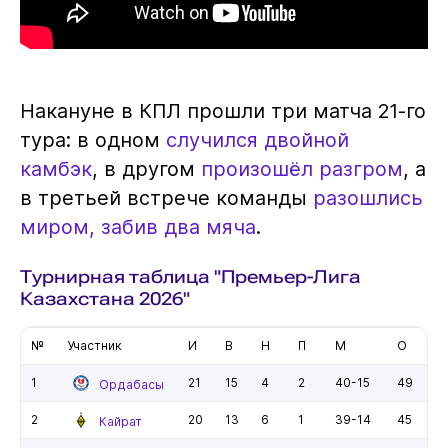
Накануне в КПЛ прошли три матча 21-го
тура: в одном
случился двойной
камбэк
, в другом
произошёл разгром
, а
в третьей встрече команды
разошлись
миром, забив два мяча
.
Турнирная таблица "Премьер-Лига
Казахстана 2026"
№
Участник
И
В
Н
П
М
О
1
21
15
4
2
40-15
49
Ордабасы
2
20
13
6
1
39-14
45
Кайрат