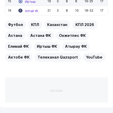
15
19
3
8
8
19-25
17
Иртыш
16
21
3
8
10
18-32
17
Алтай УК
Футбол
КПЛ
Казахстан
КПЛ 2026
Астана
Астана ФК
Окжетпес ФК
Елимай ФК
Иртыш ФК
Атырау ФК
Актобе ФК
Телеканал Qazsport
YouTube
РЕКЛАМА