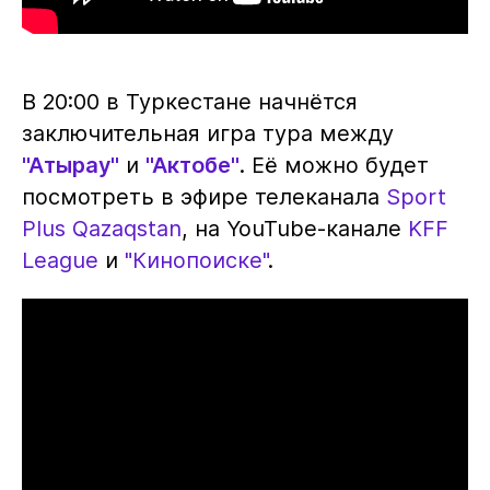
В 20:00 в Туркестане начнётся
заключительная игра тура между
"Атырау"
и
"Актобе"
. Её можно будет
посмотреть в эфире телеканала
Sport
Plus Qazaqstan
, на YouTube-канале
KFF
League
и
"Кинопоиске"
.