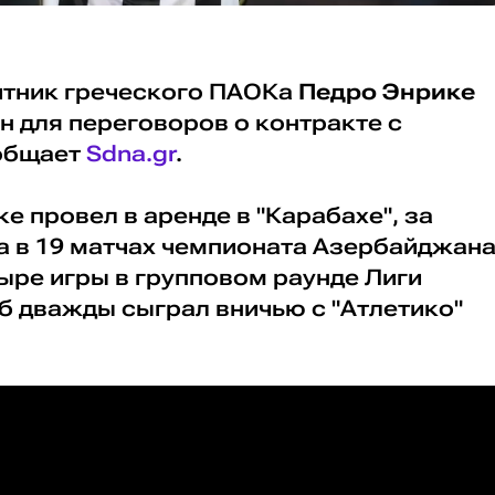
итник греческого ПАОКа
Педро Энрике
н для переговоров о контракте с
ообщает
Sdna.gr
.
е провел в аренде в "Карабахе", за
а в 19 матчах чемпионата Азербайджана
тыре игры в групповом раунде Лиги
уб дважды сыграл вничью с "Атлетико"