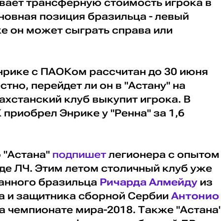
ивает трансферную стоимость игрока в
новная позиция бразильца - левый
е он может сыграть справа или
нрике с ПАОКом рассчитан до 30 июня
стно, перейдет ли он в "Астану" на
ахстанский клуб выкупит игрока. В
 приобрел Энрике у "Ренна" за 1,6
 "Астана"
подпишет
легионера с опытом
де ЛЧ. Этим летом столичный клуб уже
анного бразильца
Ричарда Алмейду
из
а и защитника сборной Сербии
Антонио
на чемпионате мира-2018. Также "Астана