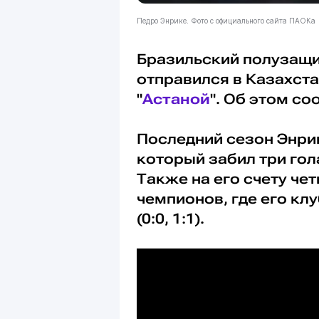
Педро Энрике. Фото с официального сайта ПАОКа
Бразильский полузащ
отправился в Казахста
"
Астаной
". Об этом с
Последний сезон Энрик
который забил три гол
Также на его счету че
чемпионов, где его кл
(0:0, 1:1).