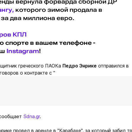
ренды вернула форварда сборной ДР
нгу,
которого зимой продала в
 за два миллиона евро.
еров КПЛ
о спорте в вашем телефоне -
аш
Instagram
!
ащитник греческого ПАОКа
Педро Энрике
отправился в
говоров о контракте с "
м сообщает
Sdna.gr
.
рике провел в аренде в "Карабахе", за который забил т