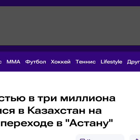
с
MMA
Футбол
Хоккей
Теннис
Lifestyle
Дру
стью в три миллиона
ся в Казахстан на
переходе в "Астану"