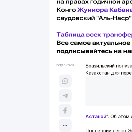
на правах годичной а
Конго
Жуниора Кабана
саудовский "Аль-Наср"
Таблица всех трансф
Все самое актуальное 
подписывайтесь на н
Бразильский полуз
ПОДЕЛИТЬСЯ
Казахстан для пере
Астаной
". Об это
Последний сезон Эн