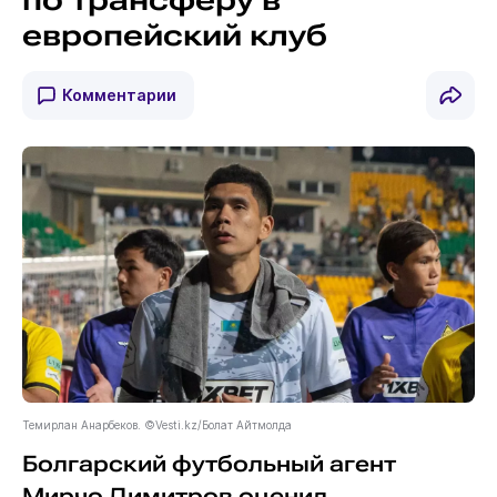
по трансферу в
европейский клуб
Комментарии
Темирлан Анарбеков. ©Vesti.kz/Болат Айтмолда
Болгарский футбольный агент
Мирчо Димитров оценил