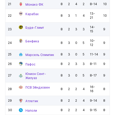
21
8
2
4
2
8-14
10
Монако ФК
13-
Карабах
22
8
3
1
4
10
21
14-
Буде-Глимт
23
8
2
3
3
9
15
10-
Бенфика
24
8
3
0
5
9
12
25
8
3
0
5
11-14
9
Марсель Олимпик
26
8
2
3
3
8-11
9
Пафос
Юнион Сент-
27
8
3
0
5
8-17
9
Жилуаз
16-
ПСВ Эйндховен
28
8
2
2
4
8
16
29
8
2
2
4
9-14
8
Атлетик
30
8
2
2
4
9-15
8
Наполи