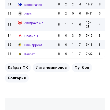
31
8
2
2
4
12-21
8
Копенгаген
32
8
2
0
6
8-21
6
Аякс
10-
Айнтрахт Фр
33
8
1
1
6
4
21
34
8
0
3
5
5-19
3
Славия П
35
8
0
1
7
5-18
1
Вильярреал
36
8
0
1
7
7-22
1
Кайрат
Кайрат ФК
Лига чемпионов
Футбол
Болгария