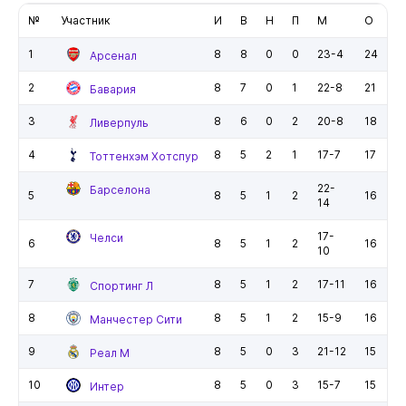
№
Участник
И
В
Н
П
М
О
1
8
8
0
0
23-4
24
Арсенал
2
8
7
0
1
22-8
21
Бавария
3
8
6
0
2
20-8
18
Ливерпуль
4
8
5
2
1
17-7
17
Тоттенхэм Хотспур
22-
Барселона
5
8
5
1
2
16
14
17-
Челси
6
8
5
1
2
16
10
7
8
5
1
2
17-11
16
Спортинг Л
8
8
5
1
2
15-9
16
Манчестер Сити
9
8
5
0
3
21-12
15
Реал М
10
8
5
0
3
15-7
15
Интер