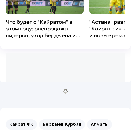
Что будет с "Кайратом" в
"Астана" разг
этом году: распродажа
"Кайрат": инте
лидеров, уход Бердыева и
и новые рекор
"заморозка" филиала в
Москве?
Кайрат ФК
Бердыев Курбан
Алматы