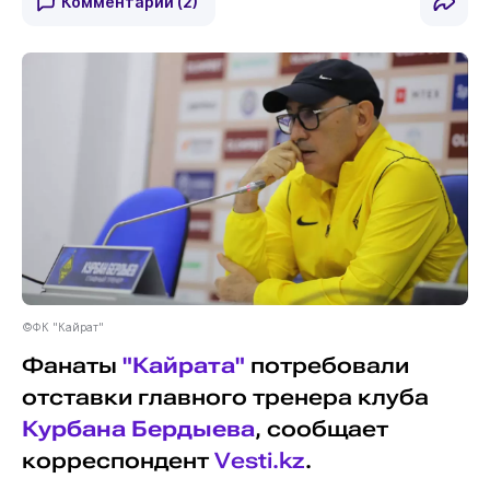
Комментарии
(2)
©ФК "Кайрат"
Фанаты
"Кайрата"
потребовали
отставки главного тренера клуба
Курбана Бердыева
, сообщает
корреспондент
Vesti.kz
.