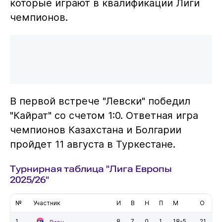
которые играют в квалификации Лиги
чемпионов.
В первой встрече "Левски" победил
"Кайрат" со счетом 1:0. Ответная игра
чемпионов Казахстана и Болгарии
пройдет 11 августа в Туркестане.
Турнирная таблица "Лига Европы
2025/26"
№
Участник
И
В
Н
П
М
О
1
8
7
0
1
18-5
21