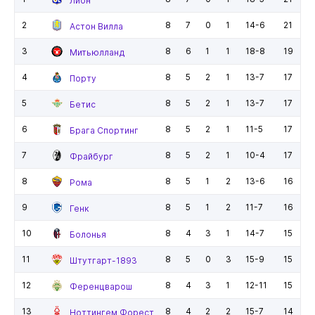
Лион
2
8
7
0
1
14-6
21
Астон Вилла
3
8
6
1
1
18-8
19
Митьюлланд
4
8
5
2
1
13-7
17
Порту
5
8
5
2
1
13-7
17
Бетис
6
8
5
2
1
11-5
17
Брага Спортинг
7
8
5
2
1
10-4
17
Фрайбург
8
8
5
1
2
13-6
16
Рома
9
8
5
1
2
11-7
16
Генк
10
8
4
3
1
14-7
15
Болонья
11
8
5
0
3
15-9
15
Штутгарт-1893
12
8
4
3
1
12-11
15
Ференцварош
13
8
4
2
2
15-7
14
Ноттингем Форест