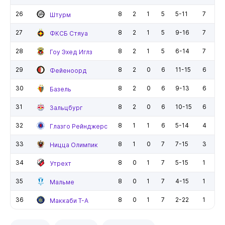
26
8
2
1
5
5-11
7
Штурм
27
8
2
1
5
9-16
7
ФКСБ Стяуа
28
8
2
1
5
6-14
7
Гоу Эхед Иглз
29
8
2
0
6
11-15
6
Фейеноорд
30
8
2
0
6
9-13
6
Базель
31
8
2
0
6
10-15
6
Зальцбург
32
8
1
1
6
5-14
4
Глазго Рейнджерс
33
8
1
0
7
7-15
3
Ницца Олимпик
34
8
0
1
7
5-15
1
Утрехт
35
8
0
1
7
4-15
1
Мальме
36
8
0
1
7
2-22
1
Маккаби Т-А