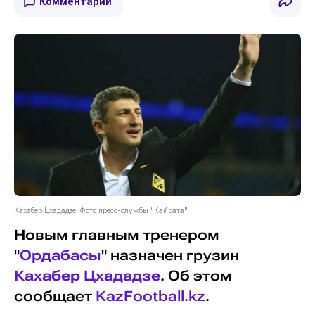
Комментарии
Кахабер Цхададзе. Фото пресс-службы "Кайрата"
Новым главным тренером
"
Ордабасы
" назначен грузин
Кахабер Цхададзе
. Об этом
сообщает
KazFootball.kz
.