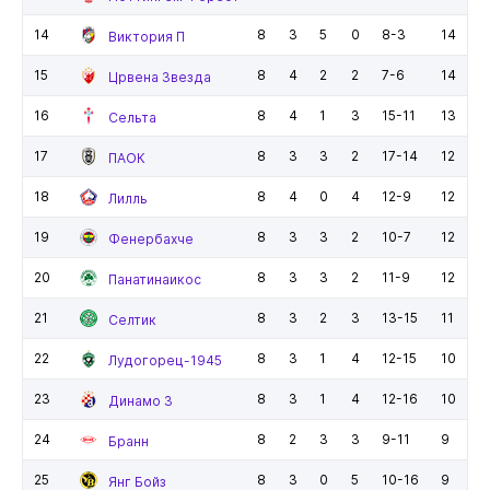
14
8
3
5
0
8-3
14
Виктория П
15
8
4
2
2
7-6
14
Црвена Звезда
16
8
4
1
3
15-11
13
Сельта
17
8
3
3
2
17-14
12
ПАОК
18
8
4
0
4
12-9
12
Лилль
19
8
3
3
2
10-7
12
Фенербахче
20
8
3
3
2
11-9
12
Панатинаикос
21
8
3
2
3
13-15
11
Селтик
22
8
3
1
4
12-15
10
Лудогорец-1945
23
8
3
1
4
12-16
10
Динамо З
24
8
2
3
3
9-11
9
Бранн
25
8
3
0
5
10-16
9
Янг Бойз