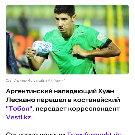
Хуан Лескано. Фото с сайта ФК "Анжи"
Аргентинский нападающий
Хуан
Лескано
перешел в костанайский
"Тобол"
, передает корреспондент
Vesti.kz
.
Согласно данным
Transfermarkt.de
,