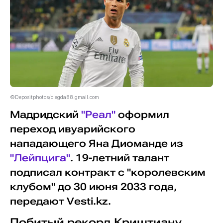
©Depositphotos/olegda88.gmail.com
Мадридский
"Реал"
оформил
переход ивуарийского
нападающего Яна Диоманде из
"Лейпцига"
. 19-летний талант
подписал контракт с "королевским
клубом" до 30 июня 2033 года,
передают Vesti.kz.
Побитый рекорд Криштиану