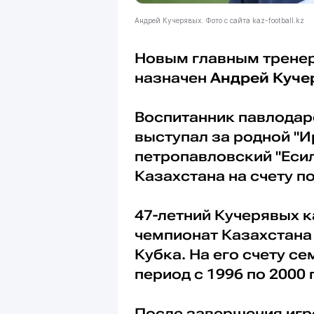
Андрей Кучерявых. Фото с сайта kaz-football.kz
Новым главным тренер
назначен
Андрей Куче
Воспитанник павлодар
выступал за родной "И
петропавловский "Есил
Казахстана на счету п
47-летний Кучерявых 
чемпионат Казахстана
Кубка. На его счету се
период с 1996 по 2000 
После завершения игр