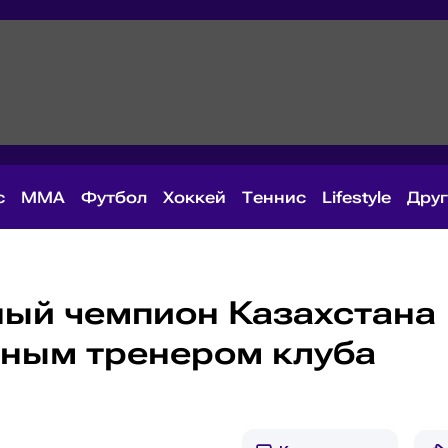
с
MMA
Футбол
Хоккей
Теннис
Lifestyle
Дру
ый чемпион Казахстана
вным тренером клуба