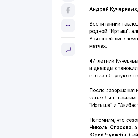
Андрей Кучерявых
Воспитанник павло
родной "Иртыш", ал
В высшей лиге чемп
матчах.
47-летний Кучерявы
и дважды становилс
гол за сборную в п
После завершения и
затем был главным 
"Иртыша" и "Экибаст
Напомним, что сез
Николы Спасова
, 
Юрий Чухлеба
. Се