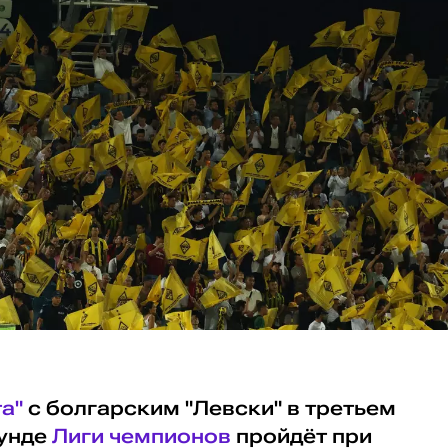
а"
с болгарским "Левски" в третьем
унде
Лиги чемпионов
пройдёт при