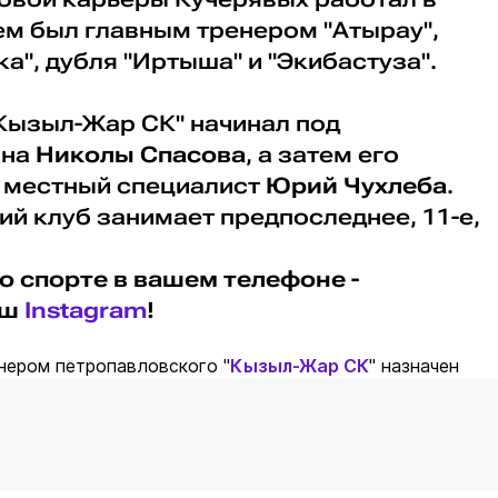
ем был главным тренером "Атырау",
а", дубля "Иртыша" и "Экибастуза".
"Кызыл-Жар СК" начинал под
ина
Николы Спасова
, а затем его
 местный специалист
Юрий Чухлеба
.
й клуб занимает предпоследнее, 11-е,
о спорте в вашем телефоне -
аш
Instagram
!
нером петропавловского "
Кызыл-Жар СК
" назначен