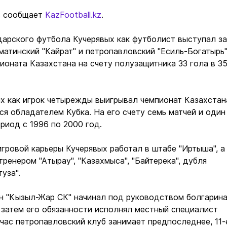
, сообщает
KazFootball.kz
.
дарского футбола Кучерявых как футболист выступал за
матинский "Кайрат" и петропавловский "Есиль-Богатырь"
ионата Казахстана на счету полузащитника 33 гола в 3
х как игрок четырежды выигрывал чемпионат Казахстан
я обладателем Кубка. На его счету семь матчей и один
ериод с 1996 по 2000 год.
гровой карьеры Кучерявых работал в штабе "Иртыша", а
тренером "Атырау", "Казахмыса", "Байтерека", дубля
уза".
он "Кызыл-Жар СК" начинал под руководством болгарин
а затем его обязанности исполнял местный специалист
йчас петропавловский клуб занимает предпоследнее, 11-