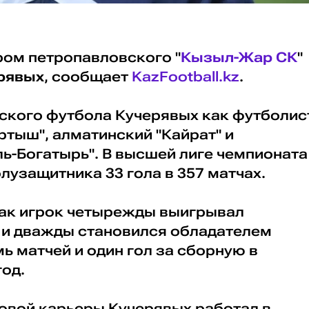
ом петропавловского "
Кызыл-Жар СК
"
рявых
, сообщает
KazFootball.kz
.
ского футбола Кучерявых как футболис
ртыш", алматинский "Кайрат" и
ь-Богатырь". В высшей лиге чемпионата
олузащитника 33 гола в 357 матчах.
как игрок четырежды выигрывал
 и дважды становился обладателем
мь матчей и один гол за сборную в
год.
овой карьеры Кучерявых работал в