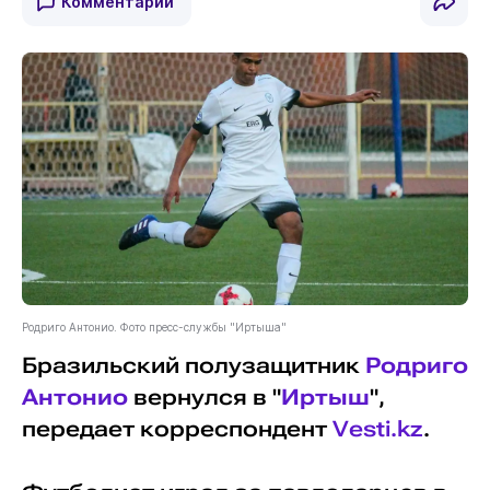
Комментарии
Родриго Антонио. Фото пресс-службы "Иртыша"
Бразильский полузащитник
Родриго
Антонио
вернулся в "
Иртыш
",
передает корреспондент
Vesti.kz
.