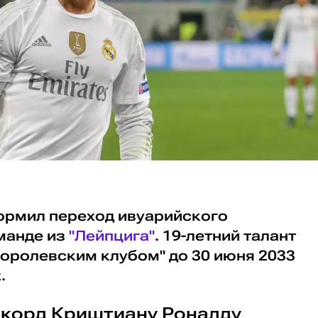
рмил переход ивуарийского
манде из
"Лейпцига"
. 19-летний талант
королевским клубом" до 30 июня 2033
.
корд Криштиану Роналду