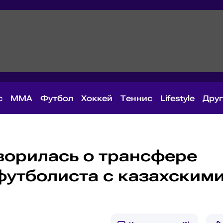
с
MMA
Футбол
Хоккей
Теннис
Lifestyle
Дру
оворилась о трансфере
футболиста с казахским