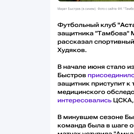
Марат Быстров (в синем). Фото с сайта ФК "Тамбо
Футбольный клуб
"Аст
защитника "Тамбова"
рассказал спортивный
Худяков.
В начале июня стало из
Быстров
присоединил
защитник приступит к 
медицинского обследо
интересовались
ЦСКА, 
В минувшем сезоне Быс
команда была в шаге о
матчах уступила "Амка