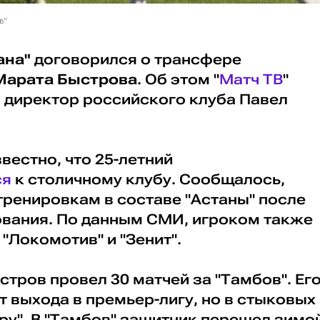
в"
ана"
договорился о трансфере
Марата Быстрова
. Об этом "
Матч ТВ
"
 директор российского клуба Павел
вестно, что 25-летний
ся
к столичному клубу. Сообщалось,
тренировкам в составе "Астаны" после
вания. По данным СМИ, игроком также
"Локомотив" и "Зенит".
тров провел 30 матчей за "Тамбов". Ег
т выхода в премьер-лигу, но в стыковых
ру". В "Тамбов" защитник перешел зимо