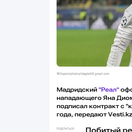
©Depositphotos/olegda88.gmail.com
Мадридский
"Реал"
офо
нападающего Яна Дио
подписал контракт с "
года, передают Vesti.kz
Побитый ре
ПОДЕЛИТЬСЯ