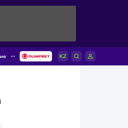
гие
и