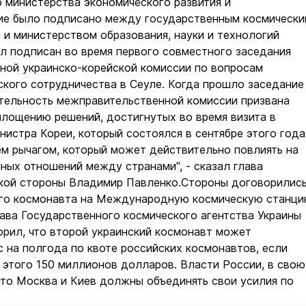
 министерства экономического развития и
ие было подписано между государственным космически
 и министерством образования, науки и технологий
л подписан во время первого совместного заседания
ной украинско-корейской комиссии по вопросам
кого сотрудничества в Сеуле. Когда прошло заседание
ятельность межправительственной комиссии призвана
площению решений, достигнутых во время визита в
нистра Кореи, который состоялся в сентябре этого года
ем рычагом, который может действительно повлиять на
ных отношений между странами", - сказал глава
ской стороны Владимир Павленко.Стороны договорилис
ого космонавта на Международную космическую станц
лава Государственного космического агентства Украины
рил, что второй украинский космонавт может
с на полгода по квоте российских космонавтов, если
 этого 150 миллионов долларов. Власти России, в свою
что Москва и Киев должны объединять свои усилия по