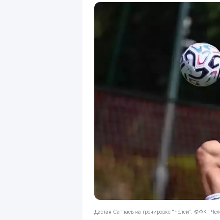
Дастан Сатпаев на тренировке "Челси". ©ФК "Чел