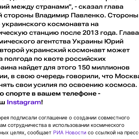
й между странами", - сказал глава
й стороны Владимир Павленко. Стороны
е украинского космонавта на
ескую станцию после 2013 года. Глава
мического агентства Украины Юрий
о второй украинский космонавт может
а полгода по квоте российских
аина найдет для этого 150 миллионов
ии, в свою очередь говорили, что Москв
нять свои усилия по освоению космоса.
о спорте в вашем телефоне -
аш
Instagram
!
орея подписали соглашение о создании совместного
ам сотрудничества в использовании космического
рных целях, сообщает
РИА Новости
со ссылкой на пресс