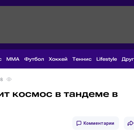
с
MMA
Футбол
Хоккей
Теннис
Lifestyle
Дру
58
ит космос в тандеме в
Комментарии