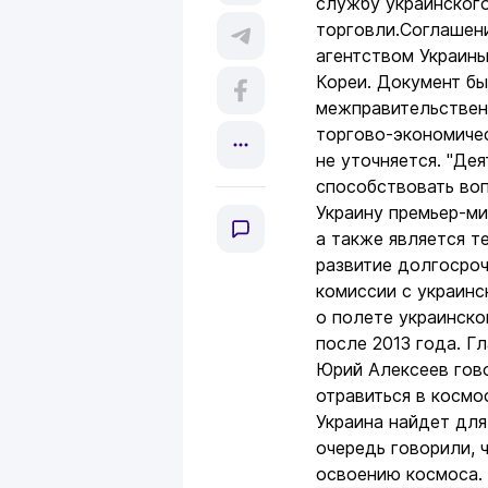
службу украинского
торговли.Соглашен
агентством Украины
Кореи. Документ бы
межправительствен
торгово-экономичес
не уточняется. "Де
способствовать во
Украину премьер-ми
а также является т
развитие долгосроч
комиссии с украин
о полете украинск
после 2013 года. Г
Юрий Алексеев гово
отравиться в космо
Украина найдет для
очередь говорили, 
освоению космоса.