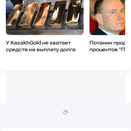
У KazakhGold не хватает
Потанин прода
средств на выплату долга
процентов "По