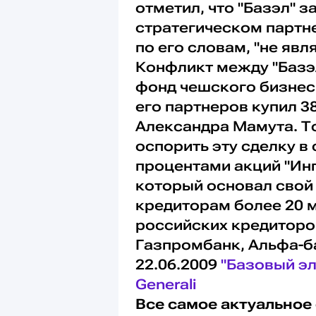
отметил, что "Базэл" 
стратегическом партнер
по его словам, "не яв
Конфликт между "Базэло
фонд чешского бизнесм
его партнеров купил 3
Александра Мамута. Т
оспорить эту сделку в 
процентами акций "Ин
который основал свой
кредиторам более 20 
российских кредиторов
Газпромбанк, Альфа-б
22.06.2009
"Базовый э
Generali
Все самое актуальное 