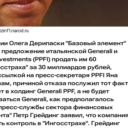
inf1.narod.ru
ии Олега Дерипаски "Базовый элемент"
предложение итальянской Generali и
estments (PPFI) продать им 60
сстраха" за 30 миллиардов рублей,
ссылкой на пресс-секретаря PPFI Яна
вам, причиной отказа послужил тот факт
 в холдинг Generali PPF, а не будет
ться Generali, как предполагалось
 пресс-службы сектора финансовых
нта" Петр Грейдинг заявил, что компани
ь контроль в "Ингосстрахе". Грейдинг