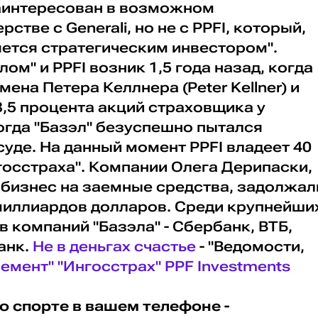
заинтересован в возможном
стве с Generali, но не с PPFI, который,
ляется стратегическим инвестором".
м" и PPFI возник 1,5 года назад, когда
ена Петера Келлнера (Peter Kellner) и
8,5 процента акций страховщика у
огда "Базэл" безуспешно пытался
суде. На данный момент PPFI владеет 40
госстраха". Компании Олега Дерипаски,
 бизнес на заемные средства, задолжал
миллиардов долларов. Среди крупнейши
 компаний "Базэла" - Сбербанк, ВТБ,
анк.
Не в деньгах счастье
- "Ведомости,
лемент"
"Ингосстрах"
PPF Investments
о спорте в вашем телефоне -