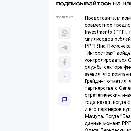
подписывайтесь на н
Представители ком
ПОДЕЛИТЬСЯ
совместное предлож
Investments (PPFI)
миллиардов рублей
PPFI Яна Пискачека
"Ингосстрах" войде
контролироваться G
службы сектора фин
заявил, что компан
Грейдинг отметил, 
партнерстве с Gener
стратегическим инв
года назад, когда ф
и его партнеров ку
Мамута. Тогда "Баз
данный момент PPFI
Олега Дерипаски, к