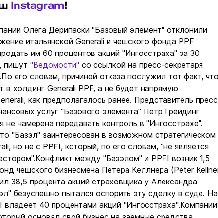
аш
Instagram
!
пании Олега Дерипаски "Базовый элемент" отклонили
ение итальянской Generali и чешского фонда PPF
 продать им 60 процентов акций "Ингосстраха" за 30
, пишут
"Ведомости"
со ссылкой на пресс-секретаря
.По его словам, причиной отказа послужил тот факт, чт
т в холдинг Generali PPF, а не будет напрямую
enerali, как предполагалось ранее. Представитель пресс
ансовых услуг "Базового элемента" Петр Грейдинг
ия не намерена передавать контроль в "Ингосстрахе".
что "Базэл" заинтересован в возможном стратегическом
ali, но не с PPFI, который, по его словам, "не является
естором".Конфликт между "Базэлом" и PPFI возник 1,5
онд чешского бизнесмена Петера Келлнера (Peter Kellne
пил 38,5 процента акций страховщика у Александра
эл" безуспешно пытался оспорить эту сделку в суде. На
 владеет 40 процентами акций "Ингосстраха".Компании
оторый основал свой бизнес на заемные средства,