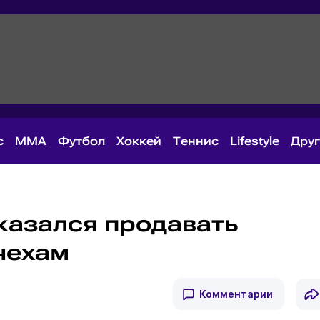
с
MMA
Футбол
Хоккей
Теннис
Lifestyle
Дру
казался продавать
чехам
Комментарии