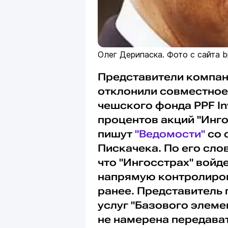
Олег Дерипаска. Фото с сайта biz
Представители компан
отклонили совместное 
чешского фонда PPF Inv
процентов акций "Инго
пишут
"Ведомости"
со 
Пискачека. По его сло
что "Ингосстрах" войдет
напрямую контролирова
ранее. Представитель
услуг "Базового элеме
не намерена передават