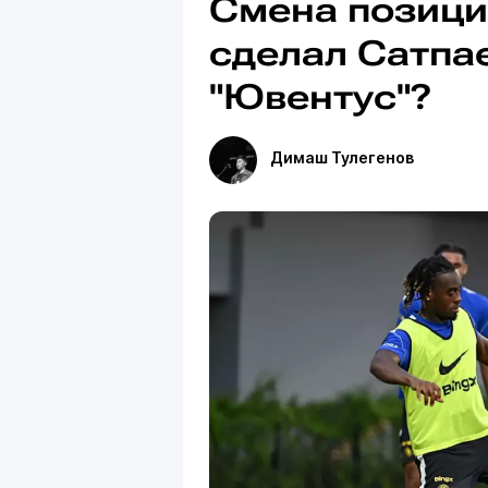
Смена позиции
сделал Сатпае
"Ювентус"?
Димаш Тулегенов