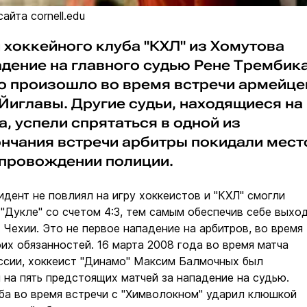
айта cornell.edu
 хоккейного клуба "КХЛ" из Хомутова
дение на главного судью Рене Трембика
то произошло во время встречи армейце
 Йиглавы. Другие судьи, находящиеся на
а, успели спрятаться в одной из
ончания встречи арбитры покидали мест
опровождении полиции.
ент не повлиял на игру хоккеистов и "КХЛ" смогли
"Дукле" со счетом 4:3, тем самым обеспечив себе выхо
 Чехии. Это не первое нападение на арбитров, во время
их обязанностей. 16 марта 2008 года во время матча
ссии, хоккеист "Динамо" Максим Балмочных был
на пять предстоящих матчей за нападение на судью.
ба во время встречи с "Химволокном" ударил клюшкой