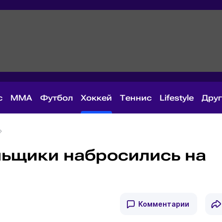
с
MMA
Футбол
Хоккей
Теннис
Lifestyle
Дру
льщики набросились на
Комментарии