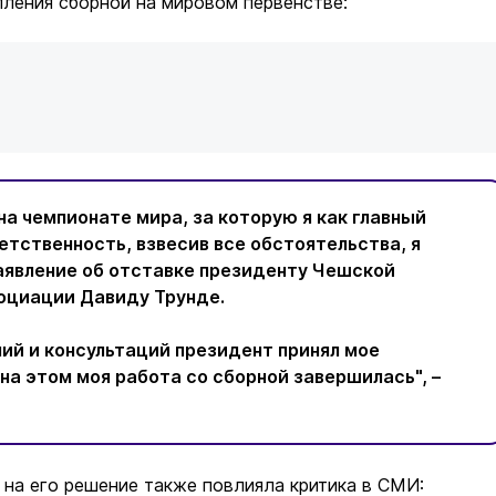
ления сборной на мировом первенстве:
на чемпионате мира, за которую я как главный
етственность, взвесив все обстоятельства, я
аявление об отставке президенту Чешской
оциации
Давиду Трунде
.
ий и консультаций президент принял мое
на этом моя работа со сборной завершилась", –
 на его решение также повлияла критика в СМИ: