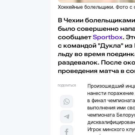
Хоккейные болельщики. Фото с с
В Чехии болельщиками
было совершенно напа
сообщает
Sportbox
. Э
с командой "Дукла" из
льду во время поединк
раздевалок. После ок
проведения матча в с
Произошедший инцид
ПОДЕЛИТЬСЯ
нанести поражение 
в финал чемпионата
выполнения ими сво
чемпионата Белору
дисквалифицирован 
Игрок минского клу