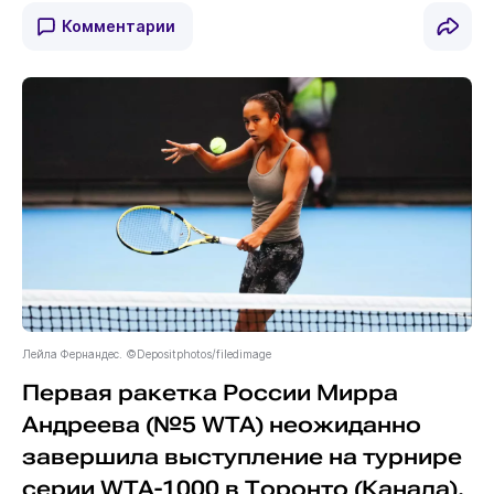
Комментарии
Лейла Фернандес. ©Depositphotos/filedimage
Первая ракетка России Мирра
Андреева (№5 WTA) неожиданно
завершила выступление на турнире
серии WTA-1000 в Торонто (Канада).