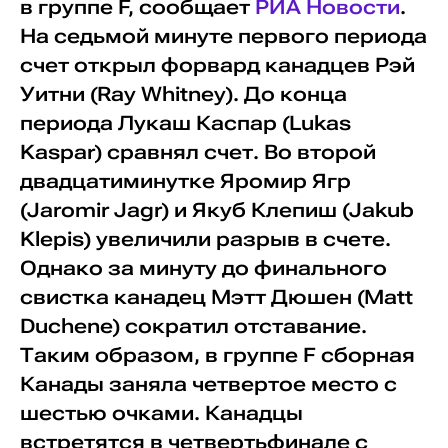
в группе F, сообщает
РИА Новости
.
На седьмой минуте первого периода
счет открыл форвард канадцев Рэй
Уитни (Ray Whitney). До конца
периода Лукаш Каспар (Lukas
Kaspar) сравнял счет. Во второй
двадцатиминутке Яромир Ягр
(Jaromir Jagr) и Якуб Клепиш (Jakub
Klepis) увеличили разрыв в счете.
Однако за минуту до финального
свистка канадец Мэтт Дюшен (Matt
Duchene) сократил отставание.
Таким образом, в группе F сборная
Канады заняла четвертое место с
шестью очками. Канадцы
встретятся в четвертьфинале с