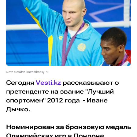
Фото с сайта kazembassy.ru
Сегодня
Vesti.kz
рассказывают о
претенденте на звание "Лучший
спортсмен" 2012 года - Иване
Дычко.
Номинирован за бронзовую медаль
Олимпийских игр в Лондоне.