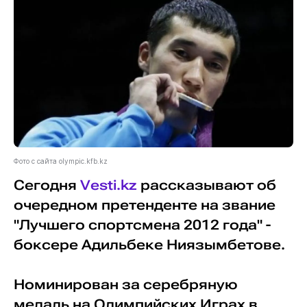
Фото с сайта olympic.kfb.kz
Сегодня
Vesti.kz
рассказывают об
очередном претенденте на звание
"Лучшего спортсмена 2012 года" -
боксере Адильбеке Ниязымбетове.
Номинирован за серебряную
медаль на Олимпийских Играх в