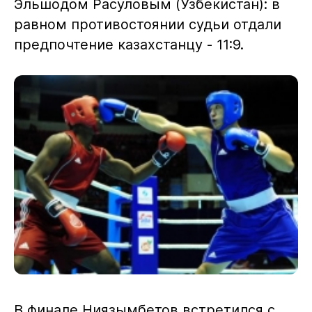
Эльшодом Расуловым (Узбекистан): в
равном противостоянии судьи отдали
предпочтение казахстанцу - 11:9.
В финале Ниязымбетов встретился с