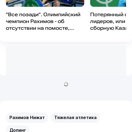
"Все позади". Олимпийский
Потерянный ст
чемпион Рахимов - об
лидеров, или к
отсутствии на помосте,
сборную Казах
чемпионате Азии и желании
тяжелой атлет
показать класс
Рахимов Нижат
Тяжелая атлетика
Допинг