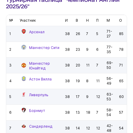
2025/26"
№
Участник
И
В
Н
П
М
О
71-
Арсенал
1
38
26
7
5
85
27
77-
Манчестер Сити
2
38
23
9
6
78
35
69-
Манчестер
3
38
20
11
7
71
50
Юнайтед
56-
Астон Вилла
4
38
19
8
11
65
49
63-
Ливерпуль
5
38
17
9
12
60
53
58-
Борнмут
6
38
13
18
7
57
54
42-
Сандерленд
7
38
14
12
12
54
48