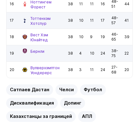
48-
Ноттингем
16
38
11
11
16
44
51
Форест
48-
Тоттенхэм
17
38
10
11
17
41
57
Хотспур
46-
Вест Хэм
18
38
10
9
19
39
65
Юнайтед
38-
Бернли
19
38
4
10
24
22
75
27-
Вулверхэмптон
20
38
3
11
24
20
68
Уондерерс
Сатпаев Дастан
Челси
Футбол
Дисквалификация
Допинг
Казахстанцы за границей
АПЛ