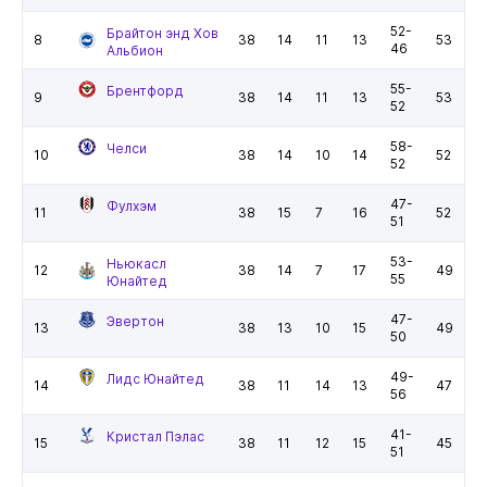
52-
Брайтон энд Хов
8
38
14
11
13
53
46
Альбион
55-
Брентфорд
9
38
14
11
13
53
52
58-
Челси
10
38
14
10
14
52
52
47-
Фулхэм
11
38
15
7
16
52
51
53-
Ньюкасл
12
38
14
7
17
49
55
Юнайтед
47-
Эвертон
13
38
13
10
15
49
50
49-
Лидс Юнайтед
14
38
11
14
13
47
56
41-
Кристал Пэлас
15
38
11
12
15
45
51