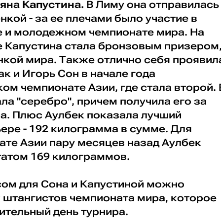
яна Капустина.
В Лиму она отправилась
кой - за ее плечами было участие в
 и молодежном чемпионате мира. На
 Капустина стала бронзовым призером
нкой мира. Также отлично себя проявил
ак и Игорь Сон в начале года
ом чемпионате Азии, где стала второй. 
ла "серебро", причем получила его за
са. Плюс Аулбек показала лучший
ьере - 192 килограмма в сумме. Для
ате Азии пару месяцев назад Аулбек
татом 169 килограммов.
ом для Сона и Капустиной можно
х штангистов чемпионата мира, которое
ительный день турнира.