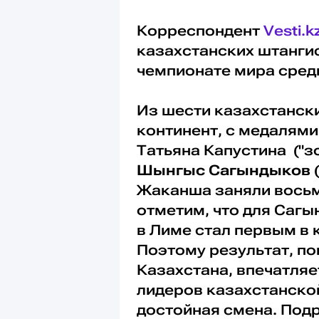
Корреспондент
Vesti.k
казахстанских штангис
чемпионате мира сред
Из шести казахстанск
континент, с медалями
Татьяна Капустина ("зо
Шынгыс Сагындыков
(
Жаканша заняли восьмы
отметим, что для Саг
в Лиме стал первым в
Поэтому результат, п
Казахстана, впечатляет
лидеров казахстанско
достойная смена. Под