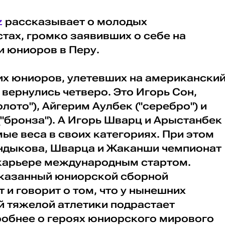
z
рассказывает о молодых
тах, громко заявивших о себе на
и юниоров в Перу.
их юниоров, улетевших на американски
 вернулись четверо. Это Игорь Сон,
лото"), Айгерим Аулбек ("серебро") и
"бронза"). А Игорь Шварц и Арыстанбек
е веса в своих категориях. При этом
ындыкова, Шварца и Жаканши чемпионат
 карьере международным стартом.
оказанный юниорской сборной
 и говорит о том, что у нынешних
й тяжелой атлетики подрастает
робнее о героях юниорского мирового