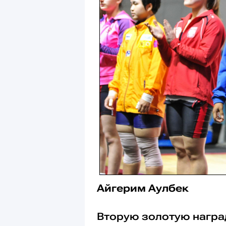
Айгерим Аулбек
Вторую золотую награ