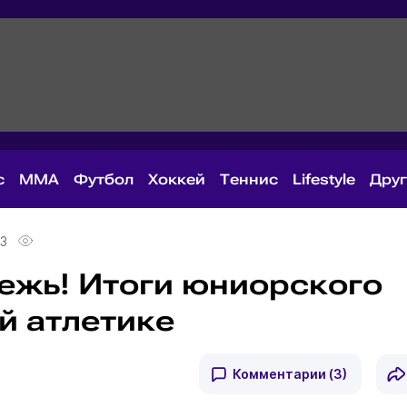
с
MMA
Футбол
Хоккей
Теннис
Lifestyle
Дру
23
ежь! Итоги юниорского
й атлетике
Комментарии
(3)