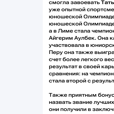
смогла завоевать
Тать
уже опытной спортсмен
юношеской Олимпиаде
юношеской Олимпиаде
а в Лиме стала чемпио
Айгерим Аулбек. Она к
участвовала в юниорск
Перу она также выигра
счет более легкого ве
результат в своей кар
сравнения: на чемпион
стала второй с резуль
Также приятным бонус
назвать звание лучши
они получили в заключ