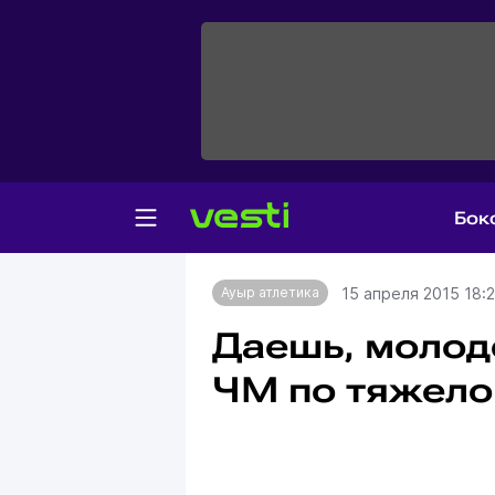
Бок
Главная
Ауыр атлетика
15 апреля 2015 18:
Ауыр атлетика
Даешь, молод
ЧМ по тяжело