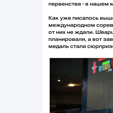
первенства - в нашем 
Как уже писалось выш
международном соревн
от них не ждали. Швар
планировали, а вот з
медаль стала сюрпризо