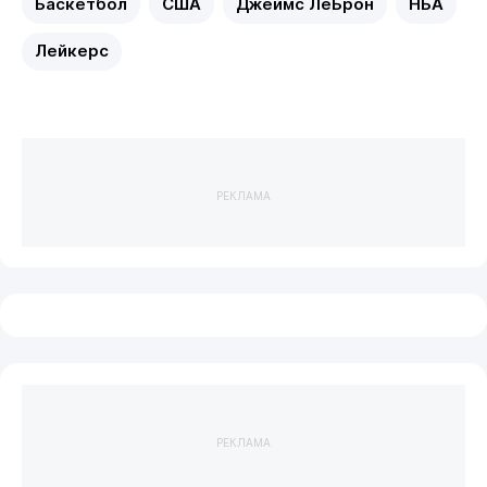
Баскетбол
США
Джеймс ЛеБрон
НБА
Лейкерс
РЕКЛАМА
РЕКЛАМА