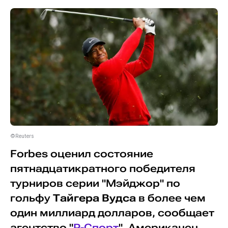
©Reuters
Forbes оценил состояние
пятнадцатикратного победителя
турниров серии "Мэйджор" по
гольфу
Тайгера Вудса
в более чем
один миллиард долларов, сообщает
агентство "
Р-Спорт
". Американец