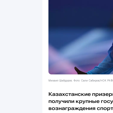
Михаил Шайдоров. Фото: Сали Сабиров/НОК РК©
Казахстанские призе
получили крупные гос
вознаграждения спорт