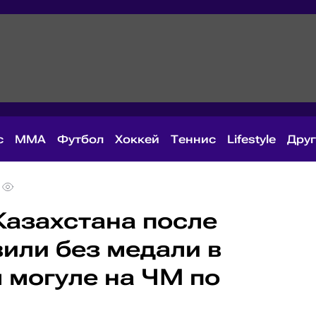
с
MMA
Футбол
Хоккей
Теннис
Lifestyle
Дру
Казахстана после
вили без медали в
 могуле на ЧМ по