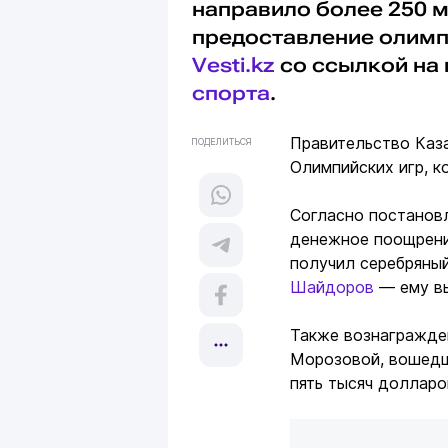
направило более 250 м
предоставление олимп
Vesti.kz
со ссылкой на
спорта
.
Правительство Каз
ПОДЕЛИТЬСЯ
Олимпийских игр, к
Согласно постановл
денежное поощрени
получил серебряны
Шайдоров
— ему вы
Также вознагражде
Морозовой, вошедш
пять тысяч долларо