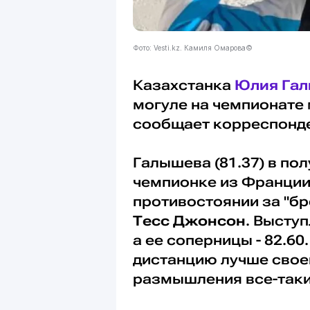
Фото: Vesti.kz. Камиля Омарова©
Казахстанка
Юлия Га
могуле на чемпионате 
сообщает корреспонд
Галышева (81.37) в по
чемпионке из Франци
противостоянии за "б
Тесс Джонсон
. Высту
а ее соперницы - 82.60
дистанцию лучше своей
размышления все-таки