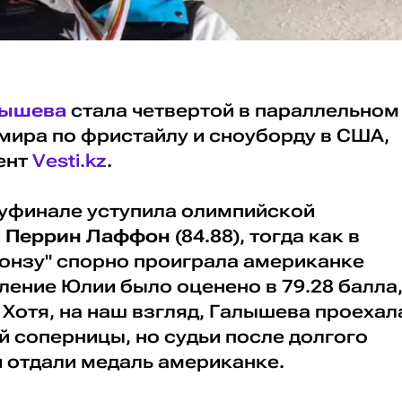
лышева
стала четвертой в параллельном
мира по фристайлу и сноуборду в США,
ент
Vesti.kz
.
луфинале уступила олимпийской
и
Перрин Лаффон
(84.88), тогда как в
ронзу" спорно проиграла американке
пление Юлии было оценено в 79.28 балла
. Хотя, на наш взгляд, Галышева проехал
 соперницы, но судьи после долгого
 отдали медаль американке.