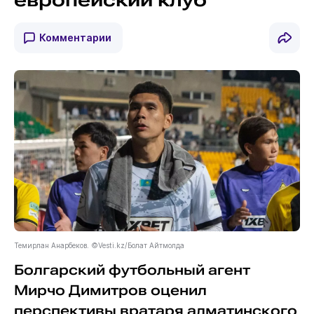
Комментарии
Темирлан Анарбеков. ©Vesti.kz/Болат Айтмолда
Болгарский футбольный агент
Мирчо Димитров оценил
перспективы вратаря алматинского