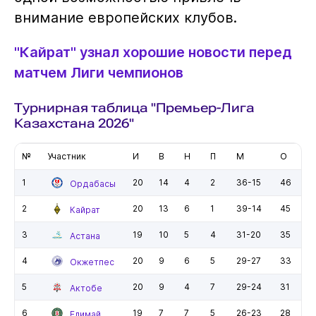
внимание европейских клубов.
"Кайрат" узнал хорошие новости перед
матчем Лиги чемпионов
Турнирная таблица "Премьер-Лига
Казахстана 2026"
№
Участник
И
В
Н
П
М
О
1
20
14
4
2
36-15
46
Ордабасы
2
20
13
6
1
39-14
45
Кайрат
3
19
10
5
4
31-20
35
Астана
4
20
9
6
5
29-27
33
Окжетпес
5
20
9
4
7
29-24
31
Актобе
6
19
7
7
5
26-23
28
Елимай