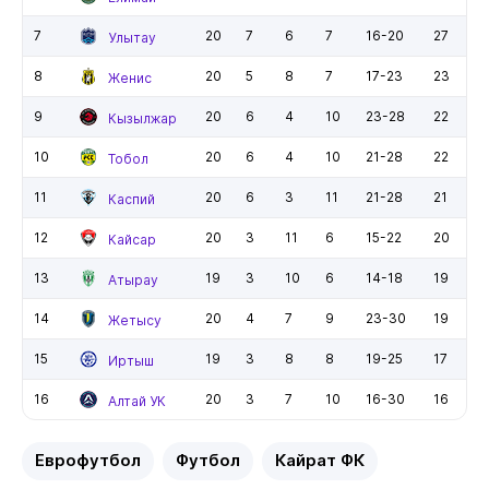
7
20
7
6
7
16-20
27
Улытау
8
20
5
8
7
17-23
23
Женис
9
20
6
4
10
23-28
22
Кызылжар
10
20
6
4
10
21-28
22
Тобол
11
20
6
3
11
21-28
21
Каспий
12
20
3
11
6
15-22
20
Кайсар
13
19
3
10
6
14-18
19
Атырау
14
20
4
7
9
23-30
19
Жетысу
15
19
3
8
8
19-25
17
Иртыш
16
20
3
7
10
16-30
16
Алтай УК
Еврофутбол
Футбол
Кайрат ФК