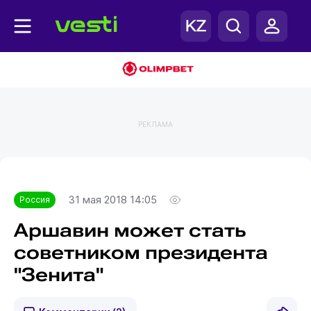
РЕКЛАМА
Главная
Россия
31 мая 2018 14:05
Россия
Аршавин может стать
советником президента
"Зенита"