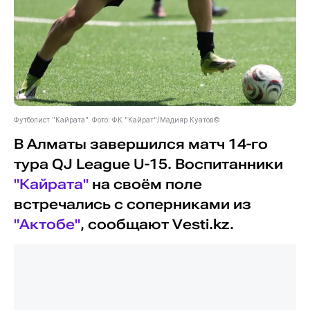
Футболист "Кайрата". Фото: ФК "Кайрат"/Мадияр Куатов©
В Алматы завершился матч 14-го
тура QJ League U-15. Воспитанники
"Кайрата"
на своём поле
встречались с соперниками из
"Актобе"
, сообщают Vesti.kz.