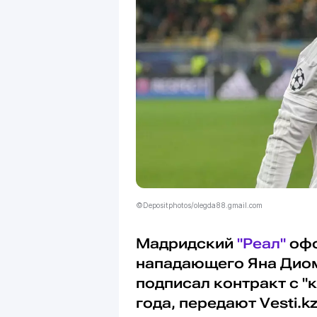
©Depositphotos/olegda88.gmail.com
Мадридский
"Реал"
офо
нападающего Яна Дио
подписал контракт с "
года, передают Vesti.kz