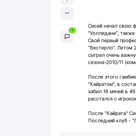
Сисей начал свою ф
1
"Уоллидане", также
Свой первый профе
"Вестерло". Летом 
сыграл очень важн
сезона-2010/11 (ком
После этого гамбие
"Кайратом", в сост
забил 18 мячей в 46
расстался с игроко
После "Кайрата" Си
Последний клуб - "