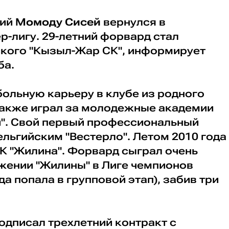
щий
Момоду Сисей
вернулся в
-лигу. 29-летний форвард стал
кого "Кызыл-Жар СК", информирует
ба.
ольную карьеру в клубе из родного
 также играл за молодежные академии
и". Свой первый профессиональный
ельгийским "Вестерло". Летом 2010 года
К "Жилина". Форвард сыграл очень
жении "Жилины" в Лиге чемпионов
а попала в групповой этап), забив три
одписал трехлетний контракт с