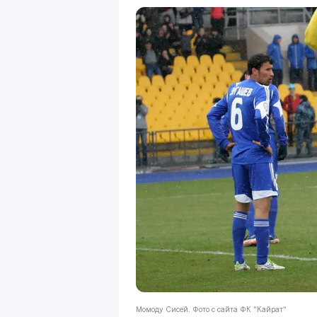
Момоду Сисей. Фото с сайта ФК "Кайрат"