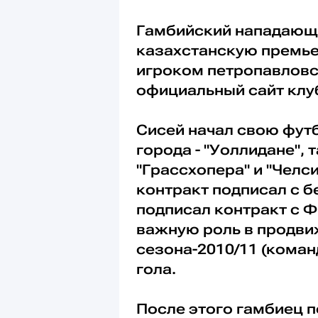
Гамбийский нападаю
казахстанскую премьер
игроком петропавловс
официальный сайт клу
Сисей начал свою футб
города - "Уоллидане",
"Грассхопера" и "Челс
контракт подписал с б
подписал контракт с Ф
важную роль в продви
сезона-2010/11 (команд
гола.
После этого гамбиец п