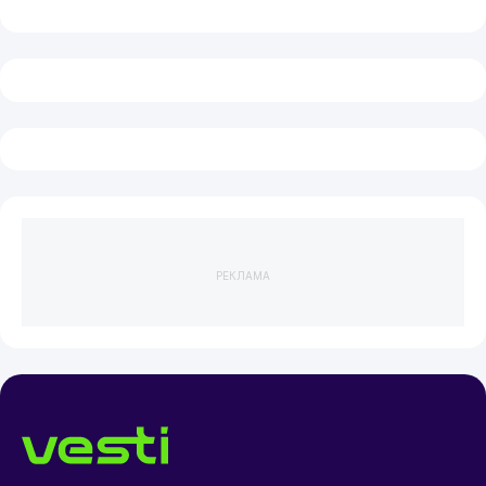
РЕКЛАМА