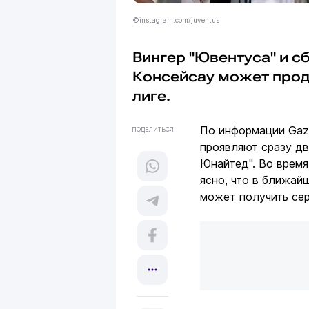
©instagram.com/juventus
Вингер "Ювентуса" и 
Консейсау может прод
лиге.
По информации Gazz
ПОДЕЛИТЬСЯ
проявляют сразу дв
Юнайтед". Во врем
ясно, что в ближа
может получить сер