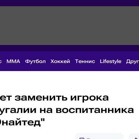
с
MMA
Футбол
Хоккей
Теннис
Lifestyle
Дру
ет заменить игрока
угалии на воспитанника
найтед"