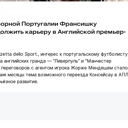
сборной Португалии Франсишку
олжить карьеру в Английской премьер-
etta dello Sport., интерес к португальскому футболисту
а английских гранда — "Ливерпуль" и "Манчестер
я переговоров с агентом игрока Жорже Мендешем стало
йшие месяцы тема возможного переезда Консейсау в АП
ьёзное развитие.