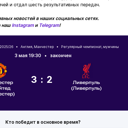
ячей и отдал шесть результативных передач.
вных новостей в наших социальных сетях.
а наш
Instagram
и
Telegram
!
 2025/26 •
Англия
,
Манчестер
• Регулярный чемпионат, мужчины
3 мая 19:30
•
закончен
3:2
естер
Ливерпуль
йтед
(Ливерпуль)
естер)
Кто победит в основное время?