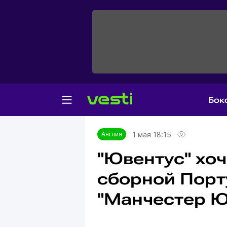
Бок
Главная
Англия
1 мая 18:15
Англия
"Ювентус" хоч
сборной Порт
"Манчестер Ю