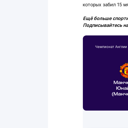
которых забил 15 м
Ещё больше спорти
Подписывайтесь н
Чемпионат Англии
Манч
Юна
(Манч